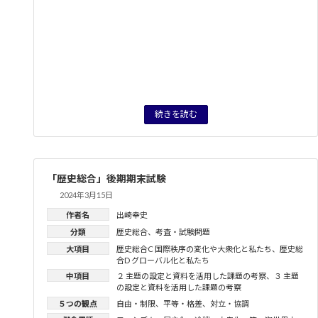
続きを読む
「歴史総合」後期期末試験
2024年3月15日
作者名
出崎幸史
分類
歴史総合
、
考査・試験問題
大項目
歴史総合C 国際秩序の変化や大衆化と私たち
、
歴史総
合D グローバル化と私たち
中項目
２ 主題の設定と資料を活用した課題の考察
、
３ 主題
の設定と資料を活用した課題の考察
５つの観点
自由・制限
、
平等・格差
、
対立・協調