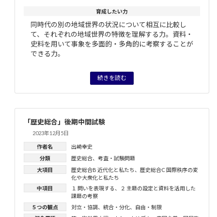
育成したい力
同時代の別の地域世界の状況について相互に比較し
て、それぞれの地域世界の特徴を理解する力。資料・
史料を用いて事象を多面的・多角的に考察することが
できる力。
続きを読む
「歴史総合」後期中間試験
2023年12月5日
作者名
出崎幸史
分類
歴史総合
、
考査・試験問題
大項目
歴史総合B 近代化と私たち
、
歴史総合C 国際秩序の変
化や大衆化と私たち
中項目
１ 問いを表現する
、
２ 主題の設定と資料を活用した
課題の考察
５つの観点
対立・協調
、
統合・分化
、
自由・制限