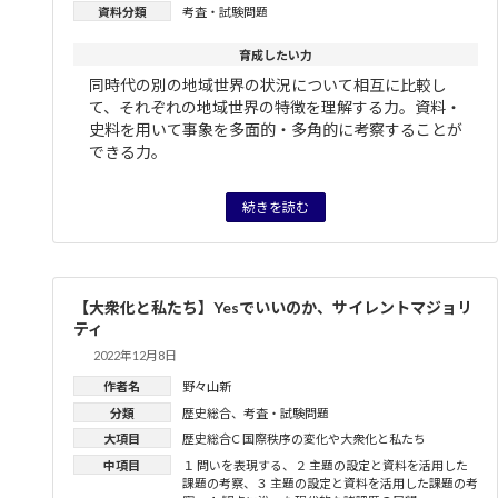
資料分類
考査・試験問題
育成したい力
同時代の別の地域世界の状況について相互に比較し
て、それぞれの地域世界の特徴を理解する力。資料・
史料を用いて事象を多面的・多角的に考察することが
できる力。
続きを読む
【大衆化と私たち】Yesでいいのか、サイレントマジョリ
ティ
2022年12月8日
作者名
野々山新
分類
歴史総合
、
考査・試験問題
大項目
歴史総合C 国際秩序の変化や大衆化と私たち
中項目
１ 問いを表現する
、
２ 主題の設定と資料を活用した
課題の考察
、
３ 主題の設定と資料を活用した課題の考