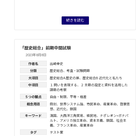
続きを読む
「歴史総合」前期中間試験
2023年8月8日
作者名
出崎幸史
分類
歴史総合
、
考査・試験問題
大項目
歴史総合A 歴史の扉
、
歴史総合B 近代化と私たち
中項目
１ 問いを表現する
、
２ 主題の設定と資料を活用した
課題の考察
５つの観点
自由・制限
、
平等・格差
概念用語
冊封
、
世界システム論
、
市民革命
、
産業革命
、
啓蒙思
想
、
近代化
、
鎖国
キーワード
清国
、
大西洋三角貿易
、
植民地
、
ナポレオン=ボナパ
ルト
、
アメリカ独立革命
、
資本主義
、
鎖国
、
社会主
義
、
フランス革命
、
産業革命
タグ
テスト案