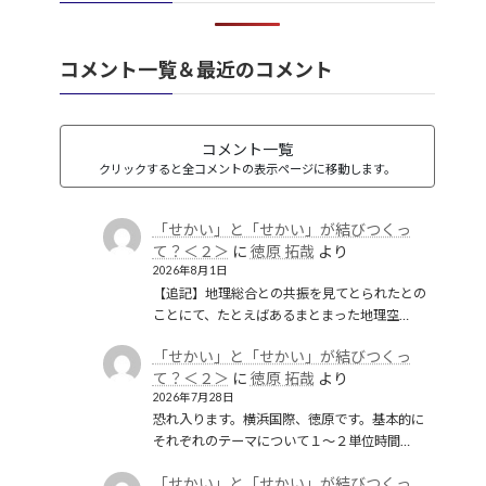
礫岩のような国家
(1)
社会保障
(1)
経済のグローバル化
(1)
華夷（中華）思想
(3)
軍事
(2)
翻訳
(1)
鎖国
(4)
コメント一覧＆最近のコメント
都城制
(1)
革命
(1)
コメント一覧
クリックすると全コメントの表示ページに移動します。
「せかい」と「せかい」が結びつくっ
て？＜２＞
に
徳原 拓哉
より
2026年8月1日
【追記】地理総合との共振を見てとられたとの
ことにて、たとえばあるまとまった地理空…
「せかい」と「せかい」が結びつくっ
て？＜２＞
に
徳原 拓哉
より
2026年7月28日
恐れ入ります。横浜国際、徳原です。基本的に
それぞれのテーマについて１〜２単位時間…
「せかい」と「せかい」が結びつくっ