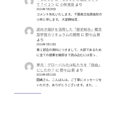
て？＜２＞
に
小林克佳
より
2026年7月28日
コメント失礼いたします。 千葉県立佐原高校の
小林と申します。 大変興味深…
逆向き設計を活用した「歴史総合」概念
型学習カリキュラムの開発
に
野々山 新
より
2026年7月13日
第１部会の資料につきまして、大部であるため
に全ての提案を細部まで読み込むには至っ…
単元：グローバル化は私たちを「自由」
にしたの？
に
野々山 新
より
2026年4月12日
田嶋さん、こんばんは。ご丁寧にメッセージを
いただき、ありがとうございます。また、…