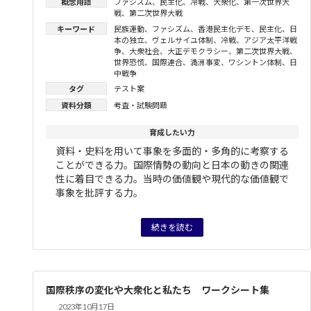
概念用語
ファシズム
、
民主化
、
冷戦
、
大衆化
、
第一次世界大
戦
、
第二次世界大戦
キーワード
民族運動
、
ファシズム
、
香港民主化デモ
、
民主化
、
日
本の独立
、
ヴェルサイユ体制
、
冷戦
、
アジア太平洋戦
争
、
大衆社会
、
大正デモクラシー
、
第二次世界大戦
、
世界恐慌
、
国際連合
、
満洲事変
、
ワシントン体制
、
日
中戦争
タグ
テスト案
資料分類
考査・試験問題
育成したい力
資料・史料を用いて事象を多面的・多角的に考察する
ことができる力。国際情勢の動向と日本の動きの関連
性に着目できる力。当時の価値観や現代的な価値観で
事象を批評する力。
続きを読む
国際秩序の変化や大衆化と私たち ワークシート集
2023年10月17日