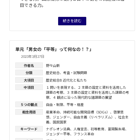
目できる力。
続きを読む
単元「男女の「平等」って何なの！？」
2023年3月27日
作者名
野々山新
分類
歴史総合
、
考査・試験問題
大項目
歴史総合B 近代化と私たち
中項目
１ 問いを表現する
、
２ 主題の設定と資料を活用した
課題の考察
、
３ 主題の設定と資料を活用した課題の考
察
、
４ 観点に沿った現代的な諸課題の展望
５つの観点
自由・制限
、
平等・格差
概念用語
産業革命
、
持続可能な開発目標（SDGs）
、
啓蒙思
想
、
ジェンダー
、
自由主義（リベラリズム）
、
社会主
義
、
国民国家
キーワード
ナポレオン法典
、
人権宣言
、
初等教育
、
富岡製糸場
、
ジェンダー平等
、
フランス革命