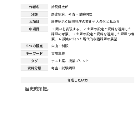
作者名
妙見健太郎
分類
歴史総合
、
考査・試験問題
大項目
歴史総合C 国際秩序の変化や大衆化と私たち
中項目
１ 問いを表現する
、
２ 主題の設定と資料を活用した
課題の考察
、
３ 主題の設定と資料を活用した課題の考
察
、
４ 観点に沿った現代的な諸課題の展望
５つの観点
自由・制限
キーワード
実用主義
タグ
テスト案
、
授業プリント
資料分類
考査・試験問題
育成したい力
歴史的類推。