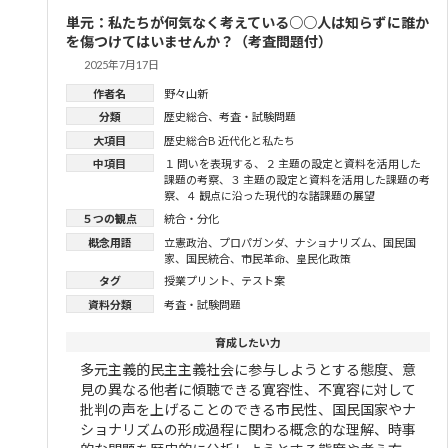
単元：私たちが何気なく考えている○○人は知らずに誰か
を傷つけてはいませんか？（考査問題付）
2025年7月17日
作者名
野々山新
分類
歴史総合
、
考査・試験問題
大項目
歴史総合B 近代化と私たち
中項目
１ 問いを表現する
、
２ 主題の設定と資料を活用した
課題の考察
、
３ 主題の設定と資料を活用した課題の考
察
、
４ 観点に沿った現代的な諸課題の展望
５つの観点
統合・分化
概念用語
立憲政治
、
プロパガンダ
、
ナショナリズム
、
国民国
家
、
国民統合
、
市民革命
、
皇民化政策
タグ
授業プリント
、
テスト案
資料分類
考査・試験問題
育成したい力
多元主義的民主主義社会に参与しようとする態度、意
見の異なる他者に傾聴できる寛容性、不寛容に対して
批判の声を上げることのできる市民性、国民国家やナ
ショナリズムの形成過程に関わる概念的な理解、時事