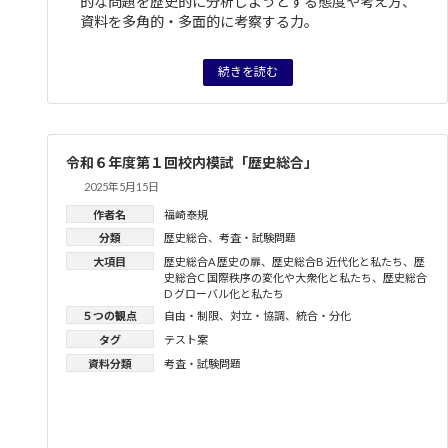
的な問題を歴史的に分析しようとする態度や考え方、
資料を多角的・多面的に考察する力。
続きを読む
令和６年度第１回校内模試「歴史総合」
2025年5月15日
作者名
福崎泰規
分類
歴史総合
、
考査・試験問題
大項目
歴史総合A 歴史の扉
、
歴史総合B 近代化と私たち
、
歴
史総合C 国際秩序の変化や大衆化と私たち
、
歴史総合
D グローバル化と私たち
５つの観点
自由・制限
、
対立・協調
、
統合・分化
タグ
テスト案
資料分類
考査・試験問題