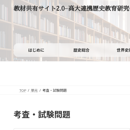
コ
ナ
教材共有サイト2.0−高大連携歴史教育研究
ン
ビ
テ
ゲ
ン
ー
ツ
シ
へ
ョ
ス
ン
キ
に
ッ
移
はじめに
歴史総合
世界史
プ
動
TOP
単元
考査・試験問題
考査・試験問題