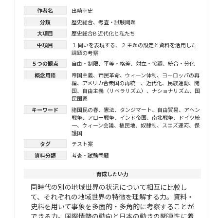
作者名
出崎幸史
分類
歴史総合
、
考査・試験問題
大項目
歴史総合B 近代化と私たち
中項目
１ 問いを表現する
、
２ 主題の設定と資料を活用した
課題の考察
５つの観点
自由・制限
、
平等・格差
、
対立・協調
、
統合・分化
概念用語
帝国主義
、
市民革命
、
ウィーン体制
、
ヨーロッパの再
編
、
アメリカ合衆国の再統一
、
近代化
、
民族運動
、
開
国
、
自由主義（リベラリズム）
、
ナショナリズム
、
国
民国家
キーワード
諸国民の春
、
憲法
、
タンジマート
、
自由貿易
、
アヘン
戦争
、
アロー戦争
、
インド帝国
、
南北戦争
、
ドイツ統
一
、
ウィーン会議
、
植民地
、
奴隷制
、
スエズ運河
、
保
護国
タグ
テスト案
資料分類
考査・試験問題
育成したい力
同時代の別の地域世界の状況について相互に比較し
て、それぞれの地域世界の特徴を理解する力。資料・
史料を用いて事象を多面的・多角的に考察することが
できる力。国際情勢の動向と日本の動きの関連性に着