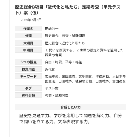
歴史総合B項目「近代化と私たち」定期考査（単元テス
ト）案（仮）
2025年7月8日
作者名
田嶋公一
分類
歴史総合
、
考査・試験問題
大項目
歴史総合B 近代化と私たち
中項目
１ 問いを表現する
、
２ 主題の設定と資料を活用した
課題の考察
５つの観点
自由・制限
、
平等・格差
概念用語
近代化
キーワード
市民革命
、
帝国主義
、
文明開化
、
洋務運動
、
大日本帝
国憲法
、
日清戦争
、
植民地分割
、
日露戦争
、
富国強兵
タグ
テスト案
資料分類
考査・試験問題
育成したい力
歴史を見通す力、学びを応用して問題を解く力、自分
で問いを立てる力、文章表現する力。