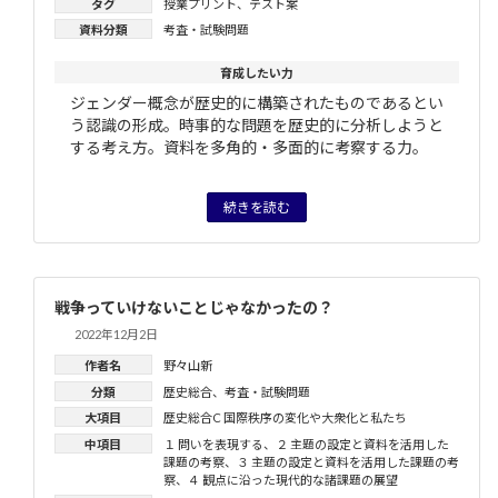
タグ
授業プリント
、
テスト案
資料分類
考査・試験問題
育成したい力
ジェンダー概念が歴史的に構築されたものであるとい
う認識の形成。時事的な問題を歴史的に分析しようと
する考え方。資料を多角的・多面的に考察する力。
続きを読む
戦争っていけないことじゃなかったの？
2022年12月2日
作者名
野々山新
分類
歴史総合
、
考査・試験問題
大項目
歴史総合C 国際秩序の変化や大衆化と私たち
中項目
１ 問いを表現する
、
２ 主題の設定と資料を活用した
課題の考察
、
３ 主題の設定と資料を活用した課題の考
察
、
４ 観点に沿った現代的な諸課題の展望