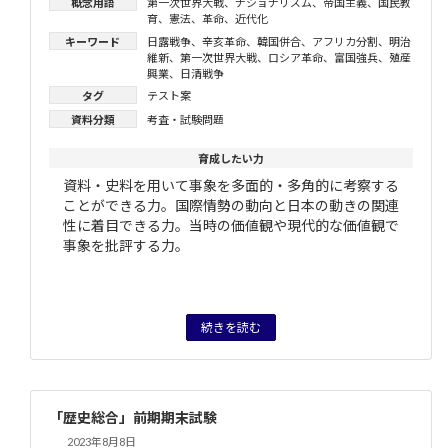
概念用語
第一次世界大戦
、
ナショナリズム
、
帝国主義
、
国民教
育
、
憲法
、
革命
、
近代化
キーワード
日露戦争
、
辛亥革命
、
韓国併合
、
アフリカ分割
、
明治
維新
、
第一次世界大戦
、
ロシア革命
、
富国強兵
、
殖産
興業
、
日清戦争
タグ
テスト案
資料分類
考査・試験問題
育成したい力
資料・史料を用いて事象を多面的・多角的に考察する
ことができる力。国際情勢の動向と日本の動きの関連
性に着目できる力。当時の価値観や現代的な価値観で
事象を批評する力。
続きを読む
「歴史総合」前期期末試験
2023年8月8日