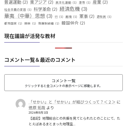
普選運動
(2)
東アジア
(2)
産業
(2)
民主化運動
(1)
港市
(1)
経済危機
(3)
科学革命
(2)
社会主義の変容
(1)
華夷（中華）思想
(3)
軍事
(2)
行
(1)
越境
(1)
遊牧民
(1)
韓国併合
(2)
都市国家
(1)
開発
(1)
階層制組織
(1)
現在議論が活発な教材
コメント一覧＆最近のコメント
コメント一覧
クリックすると全コメントの表示ページに移動します。
「せかい」と「せかい」が結びつくって？＜２＞
に
徳原 拓哉
より
2026年8月1日
【追記】地理総合との共振を見てとられたとのことにて、た
とえばあるまとまった地理空…