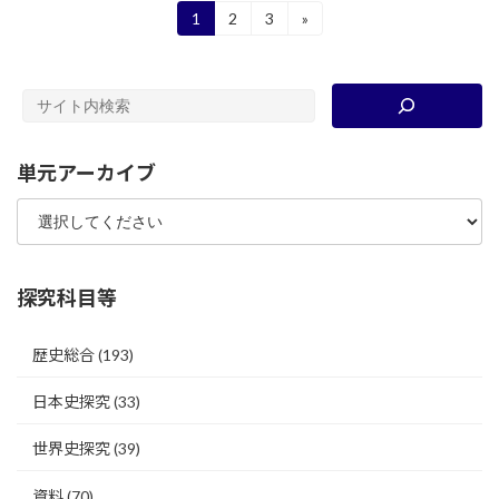
投
1
2
3
»
固
固
固
定
定
定
稿
ペ
ペ
ペ
ー
ー
ー
の
ジ
ジ
ジ
ペ
ー
単元アーカイブ
ジ
送
り
探究科目等
歴史総合
(193)
日本史探究
(33)
世界史探究
(39)
資料
(70)