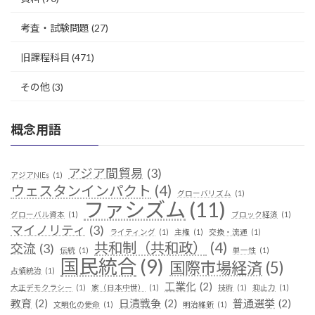
考査・試験問題
(27)
旧課程科目
(471)
その他
(3)
概念用語
アジア間貿易
(3)
アジアNIEs
(1)
ウェスタンインパクト
(4)
グローバリズム
(1)
ファシズム
(11)
グローバル資本
(1)
ブロック経済
(1)
マイノリティ
(3)
ライティング
(1)
主権
(1)
交換・流通
(1)
共和制（共和政）
(4)
交流
(3)
伝統
(1)
単一性
(1)
国民統合
(9)
国際市場経済
(5)
占領統治
(1)
工業化
(2)
大正デモクラシー
(1)
家（日本中世）
(1)
技術
(1)
抑止力
(1)
教育
(2)
日清戦争
(2)
普通選挙
(2)
文明化の使命
(1)
明治維新
(1)