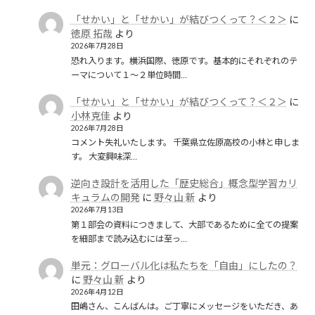
「せかい」と「せかい」が結びつくって？＜２＞
に
徳原 拓哉
より
2026年7月28日
恐れ入ります。横浜国際、徳原です。基本的にそれぞれのテ
ーマについて１〜２単位時間…
「せかい」と「せかい」が結びつくって？＜２＞
に
小林克佳
より
2026年7月28日
コメント失礼いたします。 千葉県立佐原高校の小林と申しま
す。 大変興味深…
逆向き設計を活用した「歴史総合」概念型学習カリ
キュラムの開発
に
野々山 新
より
2026年7月13日
第１部会の資料につきまして、大部であるために全ての提案
を細部まで読み込むには至っ…
単元：グローバル化は私たちを「自由」にしたの？
に
野々山 新
より
2026年4月12日
田嶋さん、こんばんは。ご丁寧にメッセージをいただき、あ