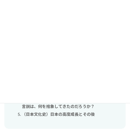
コメント
コメントはログイン中の会員のみ表示されます。
関連する単元（自動検出）
資本主義はなぜ・どのように拡大するのか？
【大衆化と私たち】単元３：民主主義って良いも
の？〜「デモクラシー」の形はみんな同じ？〜
石油危機は世界に何を示したのだろうか？
「戦後日本はアメリカに守られて平和だった」という
言説は、何を捨象してきたのだろうか？
（日本文化史）日本の高度成長とその後