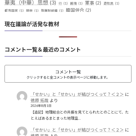
華夷（中華）思想
(3)
軍事
(2)
行
(1)
越境
(1)
遊牧民
(1)
韓国併合
(2)
都市国家
(1)
開発
(1)
階層制組織
(1)
現在議論が活発な教材
コメント一覧＆最近のコメント
コメント一覧
クリックすると全コメントの表示ページに移動します。
「せかい」と「せかい」が結びつくって？＜２＞
に
徳原 拓哉
より
2026年8月1日
【追記】地理総合との共振を見てとられたとのことにて、た
とえばあるまとまった地理空…
「せかい」と「せかい」が結びつくって？＜２＞
に
徳原 拓哉
より