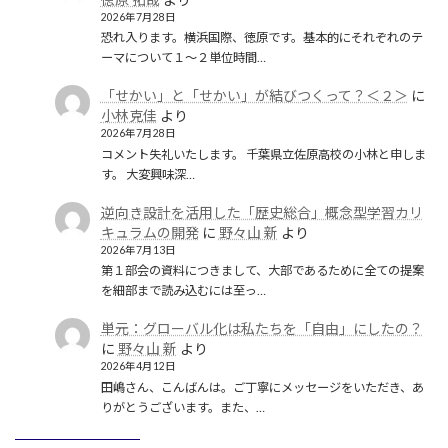
2026年7月28日
恐れ入ります。横浜国際、徳原です。基本的にそれぞれのテ
ーマについて１〜２単位時間…
「せかい」と「せかい」が結びつくって？＜２＞
に
小林克佳
より
2026年7月28日
コメント失礼いたします。 千葉県立佐原高校の小林と申しま
す。 大変興味深…
逆向き設計を活用した「歴史総合」概念型学習カリ
キュラムの開発
に
野々山 新
より
2026年7月13日
第１部会の資料につきまして、大部であるために全ての提案
を細部まで読み込むには至っ…
単元：グローバル化は私たちを「自由」にしたの？
に
野々山 新
より
2026年4月12日
田嶋さん、こんばんは。ご丁寧にメッセージをいただき、あ
りがとうございます。また、…