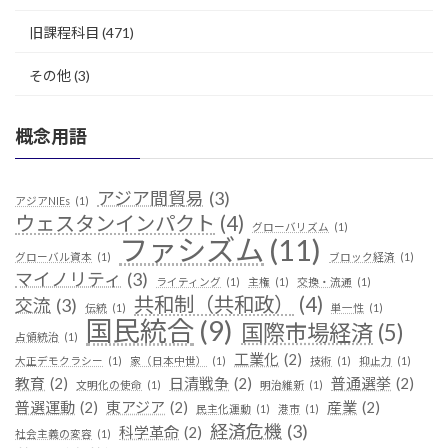
旧課程科目
(471)
その他
(3)
概念用語
アジア間貿易
(3)
アジアNIEs
(1)
ウェスタンインパクト
(4)
グローバリズム
(1)
ファシズム
(11)
グローバル資本
(1)
ブロック経済
(1)
マイノリティ
(3)
ライティング
(1)
主権
(1)
交換・流通
(1)
共和制（共和政）
(4)
交流
(3)
伝統
(1)
単一性
(1)
国民統合
(9)
国際市場経済
(5)
占領統治
(1)
工業化
(2)
大正デモクラシー
(1)
家（日本中世）
(1)
技術
(1)
抑止力
(1)
教育
(2)
日清戦争
(2)
普通選挙
(2)
文明化の使命
(1)
明治維新
(1)
普選運動
(2)
東アジア
(2)
産業
(2)
民主化運動
(1)
港市
(1)
経済危機
(3)
科学革命
(2)
社会主義の変容
(1)