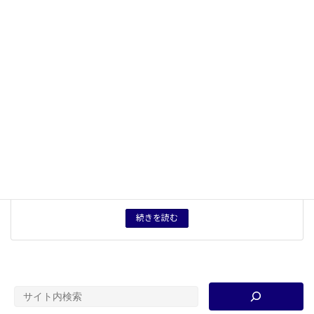
キーワード
源氏物語
、
嫁入り婚
、
一夫多妻制
、
正妻
、
北条政子
タグ
授業プリント
、
授業用資料
資料分類
大学講義資料等
育成したい力
知識： 「一夫多妻」から「一夫一妻」への変化と、それ
に伴う「妻（正妻）」の地位の変化を説明できる。見
方・考え方：婚姻の在り方は歴史・地域によって多様で
ある。「結婚をしない」という選択を含め、これからの
生き方はますます多様になると考えられる。そこで、固
定的な婚姻観を相対化することを目指し、とくに「妻」
の在り方に着目することで、「一夫一妻」にいたる達成
と課題をともにみつめる視座を鍛える。
続きを読む