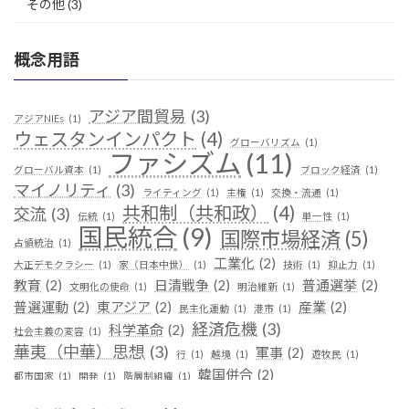
その他
(3)
概念用語
アジア間貿易
(3)
アジアNIEs
(1)
ウェスタンインパクト
(4)
グローバリズム
(1)
ファシズム
(11)
グローバル資本
(1)
ブロック経済
(1)
マイノリティ
(3)
ライティング
(1)
主権
(1)
交換・流通
(1)
共和制（共和政）
(4)
交流
(3)
伝統
(1)
単一性
(1)
国民統合
(9)
国際市場経済
(5)
占領統治
(1)
工業化
(2)
大正デモクラシー
(1)
家（日本中世）
(1)
技術
(1)
抑止力
(1)
教育
(2)
日清戦争
(2)
普通選挙
(2)
文明化の使命
(1)
明治維新
(1)
普選運動
(2)
東アジア
(2)
産業
(2)
民主化運動
(1)
港市
(1)
経済危機
(3)
科学革命
(2)
社会主義の変容
(1)
華夷（中華）思想
(3)
軍事
(2)
行
(1)
越境
(1)
遊牧民
(1)
韓国併合
(2)
都市国家
(1)
開発
(1)
階層制組織
(1)