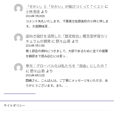
「せかい」と「せかい」が結びつくって？＜２＞
に
小林克佳
より
2026年7月28日
コメント失礼いたします。 千葉県立佐原高校の小林と申しま
す。 大変興味深…
逆向き設計を活用した「歴史総合」概念型学習カリ
キュラムの開発
に
野々山 新
より
2026年7月13日
第１部会の資料につきまして、大部であるために全ての提案
を細部まで読み込むには至っ…
単元：グローバル化は私たちを「自由」にしたの？
に
野々山 新
より
2026年4月12日
田嶋さん、こんばんは。ご丁寧にメッセージをいただき、あ
りがとうございます。また、…
サイトポリシー