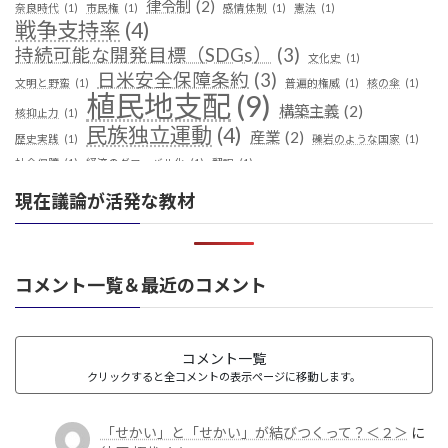
律令制
(2)
奈良時代
(1)
市民権
(1)
感情体制
(1)
憲法
(1)
戦争支持率
(4)
持続可能な開発目標（SDGs）
(3)
文化史
(1)
日米安全保障条約
(3)
文明と野蛮
(1)
普遍的権威
(1)
核の傘
(1)
植民地支配
(9)
構築主義
(2)
核抑止力
(1)
民族独立運動
(4)
産業
(2)
歴史実践
(1)
礫岩のような国家
(1)
社会保障
(1)
経済のグローバル化
(1)
翻訳
(1)
鎖国
(4)
華夷（中華）思想
(3)
軍事
(2)
都城制
(1)
現在議論が活発な教材
革命
(1)
コメント一覧＆最近のコメント
コメント一覧
クリックすると全コメントの表示ページに移動します。
「せかい」と「せかい」が結びつくって？＜２＞
に