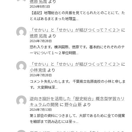
徳原 拓哉
より
2026年8月1日
【追記】地理総合との共振を見てとられたとのことにて、た
とえばあるまとまった地理空…
「せかい」と「せかい」が結びつくって？＜２＞
に
徳原 拓哉
より
2026年7月28日
恐れ入ります。横浜国際、徳原です。基本的にそれぞれのテ
ーマについて１〜２単位時間…
「せかい」と「せかい」が結びつくって？＜２＞
に
小林克佳
より
2026年7月28日
コメント失礼いたします。 千葉県立佐原高校の小林と申しま
す。 大変興味深…
逆向き設計を活用した「歴史総合」概念型学習カリ
キュラムの開発
に
野々山 新
より
2026年7月13日
第１部会の資料につきまして、大部であるために全ての提案
を細部まで読み込むには至っ…