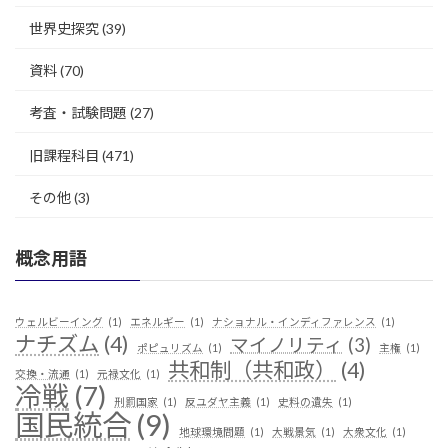
世界史探究
(39)
資料
(70)
考査・試験問題
(27)
旧課程科目
(471)
その他
(3)
概念用語
ウェルビーイング
(1)
エネルギー
(1)
ナショナル・インディファレンス
(1)
ナチズム
(4)
マイノリティ
(3)
ポピュリズム
(1)
主権
(1)
共和制（共和政）
(4)
交換・流通
(1)
元禄文化
(1)
冷戦
(7)
刑罰国家
(1)
反ユダヤ主義
(1)
史料の遺失
(1)
国民統合
(9)
地球環境問題
(1)
大戦景気
(1)
大衆文化
(1)