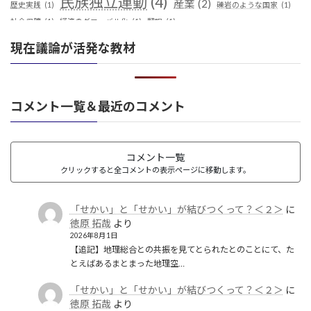
民族独立運動
(4)
産業
(2)
歴史実践
(1)
礫岩のような国家
(1)
社会保障
(1)
経済のグローバル化
(1)
翻訳
(1)
鎖国
(4)
華夷（中華）思想
(3)
軍事
(2)
都城制
(1)
現在議論が活発な教材
革命
(1)
コメント一覧＆最近のコメント
コメント一覧
クリックすると全コメントの表示ページに移動します。
「せかい」と「せかい」が結びつくって？＜２＞
に
徳原 拓哉
より
2026年8月1日
【追記】地理総合との共振を見てとられたとのことにて、た
とえばあるまとまった地理空…
「せかい」と「せかい」が結びつくって？＜２＞
に
徳原 拓哉
より