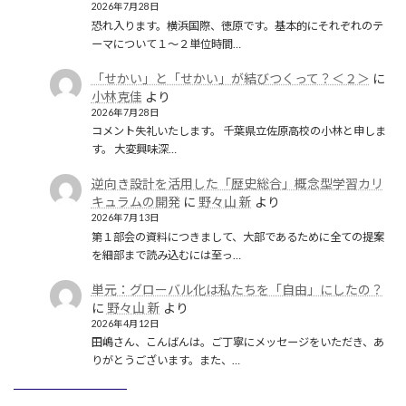
2026年7月28日
恐れ入ります。横浜国際、徳原です。基本的にそれぞれのテ
ーマについて１〜２単位時間…
「せかい」と「せかい」が結びつくって？＜２＞
に
小林克佳
より
2026年7月28日
コメント失礼いたします。 千葉県立佐原高校の小林と申しま
す。 大変興味深…
逆向き設計を活用した「歴史総合」概念型学習カリ
キュラムの開発
に
野々山 新
より
2026年7月13日
第１部会の資料につきまして、大部であるために全ての提案
を細部まで読み込むには至っ…
単元：グローバル化は私たちを「自由」にしたの？
に
野々山 新
より
2026年4月12日
田嶋さん、こんばんは。ご丁寧にメッセージをいただき、あ
りがとうございます。また、…