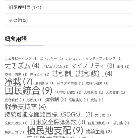
旧課程科目
(471)
その他
(3)
概念用語
ウェルビーイング
(1)
エネルギー
(1)
ナショナル・インディファレンス
(1)
ナチズム
(4)
マイノリティ
(3)
ポピュリズム
(1)
主権
(1)
共和制（共和政）
(4)
交換・流通
(1)
元禄文化
(1)
冷戦
(7)
刑罰国家
(1)
反ユダヤ主義
(1)
史料の遺失
(1)
国民統合
(9)
地球環境問題
(1)
大戦景気
(1)
大衆文化
(1)
律令制
(2)
奈良時代
(1)
市民権
(1)
感情体制
(1)
憲法
(1)
戦争支持率
(4)
持続可能な開発目標（SDGs）
(3)
文化史
(1)
日米安全保障条約
(3)
文明と野蛮
(1)
普遍的権威
(1)
核の傘
(1)
植民地支配
(9)
構築主義
(2)
核抑止力
(1)