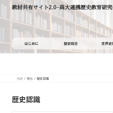
コ
ナ
教材共有サイト2.0−高大連携歴史教育研究
ン
ビ
テ
ゲ
ン
ー
ツ
シ
へ
ョ
ス
ン
キ
に
ッ
移
はじめに
歴史総合
世界史
プ
動
TOP
単元
歴史認識
歴史認識