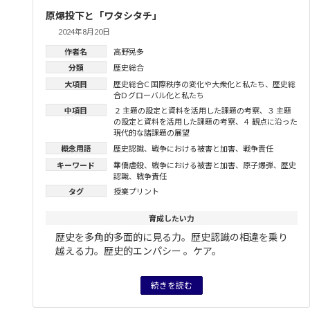
原爆投下と「ワタシタチ」
2024年8月20日
作者名
高野晃多
分類
歴史総合
大項目
歴史総合C 国際秩序の変化や大衆化と私たち
、
歴史総
合D グローバル化と私たち
中項目
２ 主題の設定と資料を活用した課題の考察
、
３ 主題
の設定と資料を活用した課題の考察
、
４ 観点に沿った
現代的な諸課題の展望
概念用語
歴史認識
、
戦争における被害と加害
、
戦争責任
キーワード
華僑虐殺
、
戦争における被害と加害
、
原子爆弾
、
歴史
認識
、
戦争責任
タグ
授業プリント
育成したい力
歴史を多角的多面的に見る力。歴史認識の相違を乗り
越える力。歴史的エンパシー 。ケア。
続きを読む