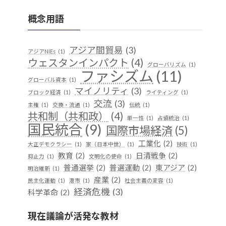
概念用語
アジア間貿易
(3)
アジアNIEs
(1)
ウェスタンインパクト
(4)
グローバリズム
(1)
ファシズム
(11)
グローバル資本
(1)
マイノリティ
(3)
ブロック経済
(1)
ライティング
(1)
交流
(3)
主権
(1)
交換・流通
(1)
伝統
(1)
共和制（共和政）
(4)
単一性
(1)
占領統治
(1)
国民統合
(9)
国際市場経済
(5)
工業化
(2)
大正デモクラシー
(1)
家（日本中世）
(1)
技術
(1)
教育
(2)
日清戦争
(2)
抑止力
(1)
文明化の使命
(1)
普通選挙
(2)
普選運動
(2)
東アジア
(2)
明治維新
(1)
産業
(2)
民主化運動
(1)
港市
(1)
社会主義の変容
(1)
経済危機
(3)
科学革命
(2)
華夷（中華）思想
(3)
軍事
(2)
行
(1)
越境
(1)
現在議論が活発な教材
遊牧民
(1)
都市国家
(1)
開発
(1)
階層制組織
(1)