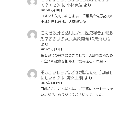
て？＜２＞
に
小林克佳
より
2026年7月28日
コメント失礼いたします。 千葉県立佐原高校の
小林と申します。 大変興味深…
逆向き設計を活用した「歴史総合」概念
型学習カリキュラムの開発
に
野々山 新
より
2026年7月13日
第１部会の資料につきまして、大部であるため
に全ての提案を細部まで読み込むには至っ…
単元：グローバル化は私たちを「自由」
にしたの？
に
野々山 新
より
2026年4月12日
田嶋さん、こんばんは。ご丁寧にメッセージを
いただき、ありがとうございます。また、…