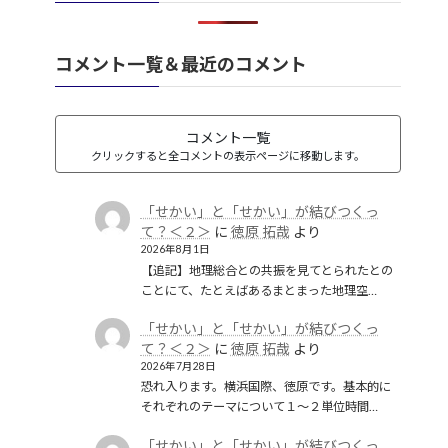
韓国併合
(2)
コメント一覧＆最近のコメント
コメント一覧
クリックすると全コメントの表示ページに移動します。
「せかい」と「せかい」が結びつくっ
て？＜２＞
に
徳原 拓哉
より
2026年8月1日
【追記】地理総合との共振を見てとられたとの
ことにて、たとえばあるまとまった地理空…
「せかい」と「せかい」が結びつくっ
て？＜２＞
に
徳原 拓哉
より
2026年7月28日
恐れ入ります。横浜国際、徳原です。基本的に
それぞれのテーマについて１〜２単位時間…
「せかい」と「せかい」が結びつくっ