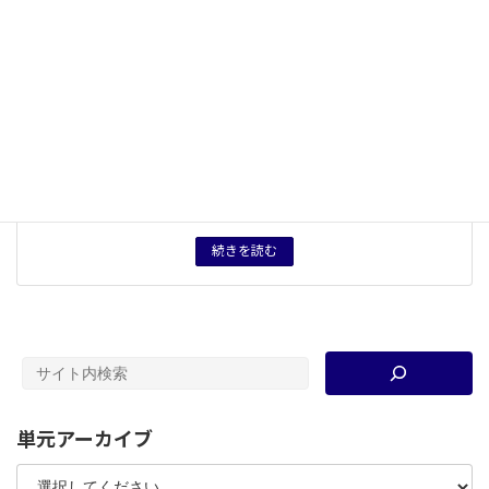
った現代的な諸課題の展望
５つの観点
対立・協調
概念用語
他者理解
キーワード
台湾
、
異文化理解
、
他者理解
、
言語帝国主義
タグ
授業用資料
育成したい力
自らと異なる他者を、異なることを前提として対話でき
る力。
続きを読む
単元アーカイブ