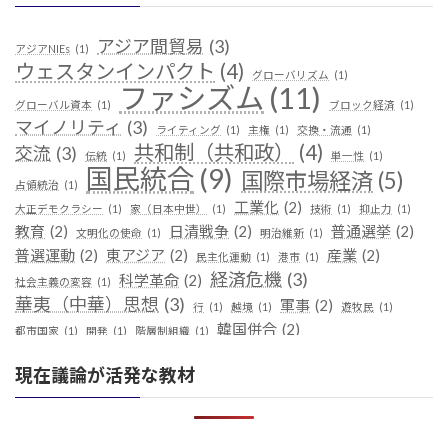
アジア間貿易
(3)
アジアNIEs
(1)
ウェスタンインパクト
(4)
グローバリズム
(1)
ファシズム
(11)
グローバル資本
(1)
ブロック経済
(1)
マイノリティ
(3)
ライティング
(1)
主権
(1)
交換・流通
(1)
共和制（共和政）
(4)
交流
(3)
伝統
(1)
単一性
(1)
国民統合
(9)
国際市場経済
(5)
占領統治
(1)
工業化
(2)
大正デモクラシー
(1)
家（日本中世）
(1)
技術
(1)
抑止力
(1)
教育
(2)
日清戦争
(2)
普通選挙
(2)
文明化の使命
(1)
明治維新
(1)
普選運動
(2)
東アジア
(2)
産業
(2)
民主化運動
(1)
港市
(1)
経済危機
(3)
科学革命
(2)
社会主義の変容
(1)
華夷（中華）思想
(3)
軍事
(2)
行
(1)
越境
(1)
遊牧民
(1)
韓国併合
(2)
都市国家
(1)
開発
(1)
階層制組織
(1)
現在議論が活発な教材