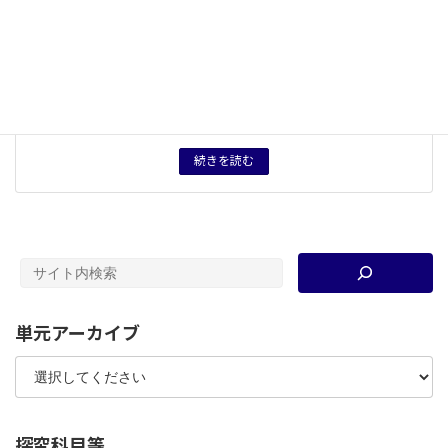
中項目
４ 観点に沿った現代的な諸課題の展望
５つの観点
対立・協調
概念用語
記憶
キーワード
強制連行
、
本土決戦
、
アジア太平洋戦争
、
記憶
、
戦後80
年
、
勤労動員
、
徴用工
タグ
授業プリント
続きを読む
単元アーカイブ
探究科目等