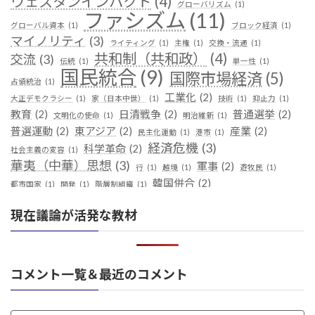
ウェスタンインパクト
(4)
グローバリズム
(1)
ファシズム
(11)
グローバル資本
(1)
ブロック経済
(1)
マイノリティ
(3)
ライティング
(1)
主権
(1)
交換・流通
(1)
共和制（共和政）
(4)
交流
(3)
伝統
(1)
単一性
(1)
国民統合
(9)
国際市場経済
(5)
占領統治
(1)
工業化
(2)
大正デモクラシー
(1)
家（日本中世）
(1)
技術
(1)
抑止力
(1)
教育
(2)
日清戦争
(2)
普通選挙
(2)
文明化の使命
(1)
明治維新
(1)
普選運動
(2)
東アジア
(2)
産業
(2)
民主化運動
(1)
港市
(1)
経済危機
(3)
科学革命
(2)
社会主義の変容
(1)
華夷（中華）思想
(3)
軍事
(2)
行
(1)
越境
(1)
遊牧民
(1)
韓国併合
(2)
都市国家
(1)
開発
(1)
階層制組織
(1)
現在議論が活発な教材
コメント一覧＆最近のコメント