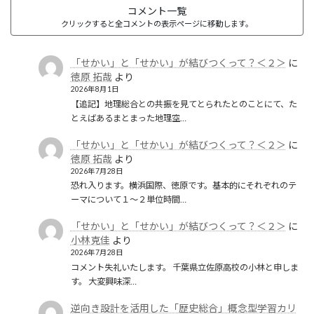
コメント一覧
クリックすると全コメントの表示ページに移動します。
「せかい」と「せかい」が結びつくって？＜２＞
に
徳原 拓哉
より
2026年8月1日
【追記】地理総合との共振を見てとられたとのことにて、た
とえばあるまとまった地理空…
「せかい」と「せかい」が結びつくって？＜２＞
に
徳原 拓哉
より
2026年7月28日
恐れ入ります。横浜国際、徳原です。基本的にそれぞれのテ
ーマについて１〜２単位時間…
「せかい」と「せかい」が結びつくって？＜２＞
に
小林克佳
より
2026年7月28日
コメント失礼いたします。 千葉県立佐原高校の小林と申しま
す。 大変興味深…
逆向き設計を活用した「歴史総合」概念型学習カリ