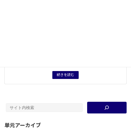
５つの観点
自由・制限
、
対立・協調
概念用語
テロリズム
、
マルクス主義
、
構築主義
、
自由主義（リベ
ラリズム）
、
フェミニズム
、
ポストコロニアリズム
、
リ
アリズム
キーワード
リアリズム
、
リベラリズム
、
テロリズム
、
マルクス主
義
、
構築主義
、
ポストコロニアリズム
、
フェミニズム
タグ
授業用資料
育成したい力
倫理的価値判断。
続きを読む
単元アーカイブ