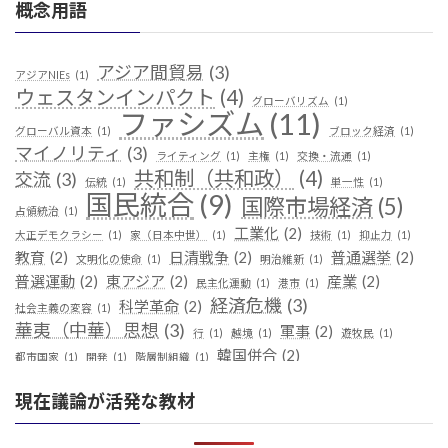
概念用語
アジア間貿易
(3)
アジアNIEs
(1)
ウェスタンインパクト
(4)
グローバリズム
(1)
ファシズム
(11)
グローバル資本
(1)
ブロック経済
(1)
マイノリティ
(3)
ライティング
(1)
主権
(1)
交換・流通
(1)
共和制（共和政）
(4)
交流
(3)
伝統
(1)
単一性
(1)
国民統合
(9)
国際市場経済
(5)
占領統治
(1)
工業化
(2)
大正デモクラシー
(1)
家（日本中世）
(1)
技術
(1)
抑止力
(1)
教育
(2)
日清戦争
(2)
普通選挙
(2)
文明化の使命
(1)
明治維新
(1)
普選運動
(2)
東アジア
(2)
産業
(2)
民主化運動
(1)
港市
(1)
経済危機
(3)
科学革命
(2)
社会主義の変容
(1)
華夷（中華）思想
(3)
軍事
(2)
行
(1)
越境
(1)
遊牧民
(1)
韓国併合
(2)
都市国家
(1)
開発
(1)
階層制組織
(1)
現在議論が活発な教材