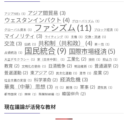
アジア間貿易
(3)
アジアNIEs
(1)
ウェスタンインパクト
(4)
グローバリズム
(1)
ファシズム
(11)
グローバル資本
(1)
ブロック経済
(1)
マイノリティ
(3)
ライティング
(1)
主権
(1)
交換・流通
(1)
共和制（共和政）
(4)
交流
(3)
伝統
(1)
単一性
(1)
国民統合
(9)
国際市場経済
(5)
占領統治
(1)
工業化
(2)
大正デモクラシー
(1)
家（日本中世）
(1)
技術
(1)
抑止力
(1)
教育
(2)
日清戦争
(2)
普通選挙
(2)
文明化の使命
(1)
明治維新
(1)
普選運動
(2)
東アジア
(2)
産業
(2)
民主化運動
(1)
港市
(1)
経済危機
(3)
科学革命
(2)
社会主義の変容
(1)
華夷（中華）思想
(3)
軍事
(2)
行
(1)
越境
(1)
遊牧民
(1)
韓国併合
(2)
都市国家
(1)
開発
(1)
階層制組織
(1)
現在議論が活発な教材