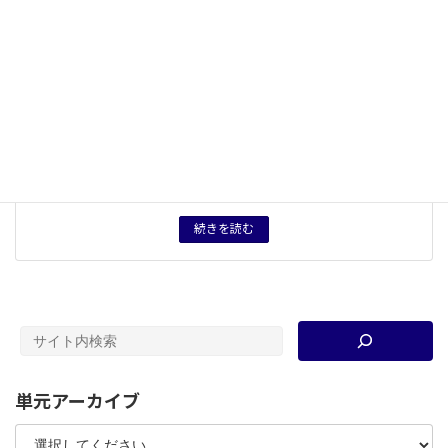
ピック
、
ナチ党
、
チャップリン
、
ホロコースト（ショ
ア）
、
杉原千畝
、
映画
、
満洲事変
、
関東大震災
タグ
テスト案
、
授業プリント
資料分類
考査・試験問題
育成したい力
民主主義社会に参与しようとする態度。意見の異なる他
者に傾聴する姿勢。民主主義社会の形成過程に関する概
念的理解。
続きを読む
単元アーカイブ