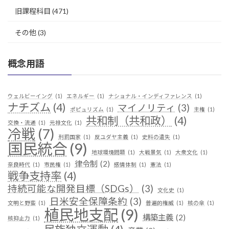
旧課程科目
(471)
その他
(3)
概念用語
ウェルビーイング
(1)
エネルギー
(1)
ナショナル・インディファレンス
(1)
ナチズム
(4)
マイノリティ
(3)
ポピュリズム
(1)
主権
(1)
共和制（共和政）
(4)
交換・流通
(1)
元禄文化
(1)
冷戦
(7)
刑罰国家
(1)
反ユダヤ主義
(1)
史料の遺失
(1)
国民統合
(9)
地球環境問題
(1)
大戦景気
(1)
大衆文化
(1)
律令制
(2)
奈良時代
(1)
市民権
(1)
感情体制
(1)
憲法
(1)
戦争支持率
(4)
持続可能な開発目標（SDGs）
(3)
文化史
(1)
日米安全保障条約
(3)
文明と野蛮
(1)
普遍的権威
(1)
核の傘
(1)
植民地支配
(9)
構築主義
(2)
核抑止力
(1)