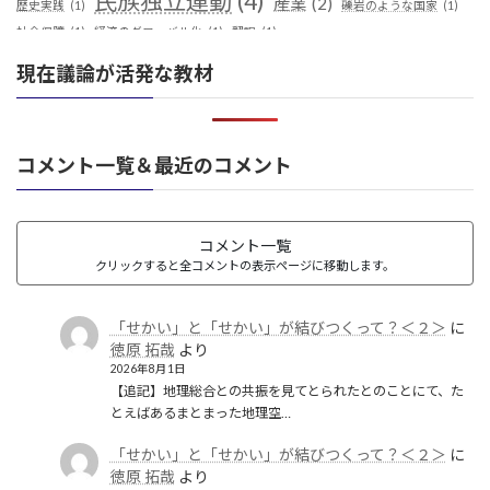
民族独立運動
(4)
産業
(2)
歴史実践
(1)
礫岩のような国家
(1)
社会保障
(1)
経済のグローバル化
(1)
翻訳
(1)
鎖国
(4)
華夷（中華）思想
(3)
軍事
(2)
都城制
(1)
現在議論が活発な教材
革命
(1)
コメント一覧＆最近のコメント
コメント一覧
クリックすると全コメントの表示ページに移動します。
「せかい」と「せかい」が結びつくって？＜２＞
に
徳原 拓哉
より
2026年8月1日
【追記】地理総合との共振を見てとられたとのことにて、た
とえばあるまとまった地理空…
「せかい」と「せかい」が結びつくって？＜２＞
に
徳原 拓哉
より