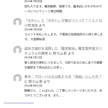
2026年7月28日
恐れ入ります。横浜国際、徳原です。基本的にそれぞれのテ
ーマについて１〜２単位時間…
「せかい」と「せかい」が結びつくって？＜２＞
に
小林克佳
より
2026年7月28日
コメント失礼いたします。 千葉県立佐原高校の小林と申しま
す。 大変興味深…
逆向き設計を活用した「歴史総合」概念型学習カリ
キュラムの開発
に
野々山 新
より
2026年7月13日
第１部会の資料につきまして、大部であるために全ての提案
を細部まで読み込むには至っ…
単元：グローバル化は私たちを「自由」にしたの？
に
野々山 新
より
2026年4月12日
田嶋さん、こんばんは。ご丁寧にメッセージをいただき、あ
りがとうございます。また、…