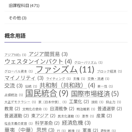
旧課程科目
(471)
その他
(3)
概念用語
アジア間貿易
(3)
アジアNIEs
(1)
ウェスタンインパクト
(4)
グローバリズム
(1)
ファシズム
(11)
グローバル資本
(1)
ブロック経済
(1)
マイノリティ
(3)
ライティング
(1)
主権
(1)
交換・流通
(1)
共和制（共和政）
(4)
交流
(3)
伝統
(1)
単一性
(1)
国民統合
(9)
国際市場経済
(5)
占領統治
(1)
工業化
(2)
大正デモクラシー
(1)
家（日本中世）
(1)
技術
(1)
抑止力
(1)
教育
(2)
日清戦争
(2)
普通選挙
(2)
文明化の使命
(1)
明治維新
(1)
普選運動
(2)
東アジア
(2)
産業
(2)
民主化運動
(1)
港市
(1)
経済危機
(3)
科学革命
(2)
社会主義の変容
(1)
華夷（中華）思想
(3)
軍事
(2)
行
(1)
越境
(1)
遊牧民
(1)