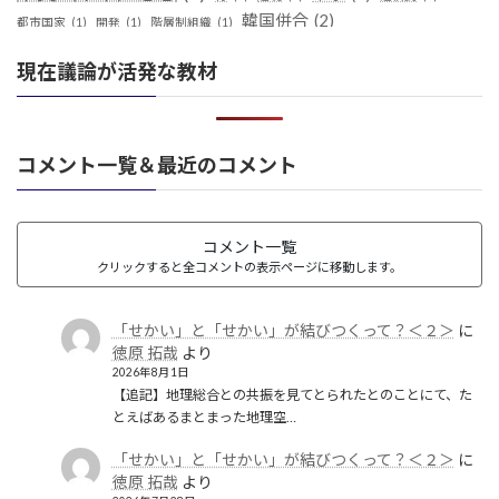
韓国併合
(2)
都市国家
(1)
開発
(1)
階層制組織
(1)
現在議論が活発な教材
コメント一覧＆最近のコメント
コメント一覧
クリックすると全コメントの表示ページに移動します。
「せかい」と「せかい」が結びつくって？＜２＞
に
徳原 拓哉
より
2026年8月1日
【追記】地理総合との共振を見てとられたとのことにて、た
とえばあるまとまった地理空…
「せかい」と「せかい」が結びつくって？＜２＞
に
徳原 拓哉
より