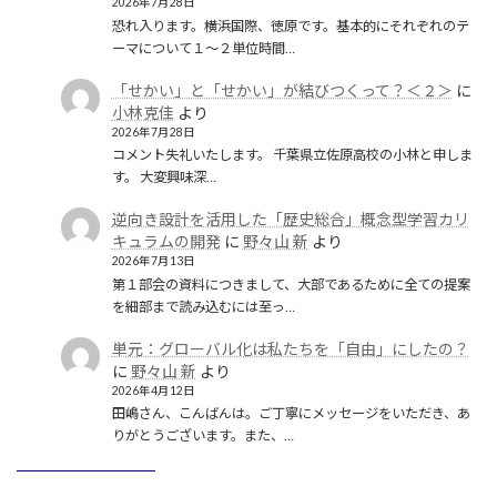
2026年7月28日
恐れ入ります。横浜国際、徳原です。基本的にそれぞれのテ
ーマについて１〜２単位時間…
「せかい」と「せかい」が結びつくって？＜２＞
に
小林克佳
より
2026年7月28日
コメント失礼いたします。 千葉県立佐原高校の小林と申しま
す。 大変興味深…
逆向き設計を活用した「歴史総合」概念型学習カリ
キュラムの開発
に
野々山 新
より
2026年7月13日
第１部会の資料につきまして、大部であるために全ての提案
を細部まで読み込むには至っ…
単元：グローバル化は私たちを「自由」にしたの？
に
野々山 新
より
2026年4月12日
田嶋さん、こんばんは。ご丁寧にメッセージをいただき、あ
りがとうございます。また、…