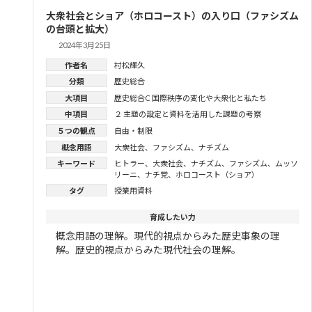
大衆社会とショア（ホロコースト）の入り口（ファシズム
の台頭と拡大）
2024年3月25日
作者名
村松輝久
分類
歴史総合
大項目
歴史総合C 国際秩序の変化や大衆化と私たち
中項目
２ 主題の設定と資料を活用した課題の考察
５つの観点
自由・制限
概念用語
大衆社会
、
ファシズム
、
ナチズム
キーワード
ヒトラー
、
大衆社会
、
ナチズム
、
ファシズム
、
ムッソ
リーニ
、
ナチ党
、
ホロコースト（ショア）
タグ
授業用資料
育成したい力
概念用語の理解。現代的視点からみた歴史事象の理
解。歴史的視点からみた現代社会の理解。