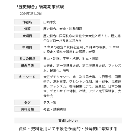
「歴史総合」後期期末試験
2024年3月15日
作者名
出崎幸史
分類
歴史総合
、
考査・試験問題
大項目
歴史総合C 国際秩序の変化や大衆化と私たち
、
歴史総
合D グローバル化と私たち
中項目
２ 主題の設定と資料を活用した課題の考察
、
３ 主題
の設定と資料を活用した課題の考察
５つの観点
自由・制限
、
平等・格差
、
対立・協調
概念用語
大衆化
、
第一次世界大戦
、
第二次世界大戦
、
ファシズ
ム
、
民主化
、
冷戦
キーワード
大正デモクラシー
、
第二次世界大戦
、
世界恐慌
、
国際
連合
、
満洲事変
、
ワシントン体制
、
日中戦争
、
民族運
動
、
ファシズム
、
香港民主化デモ
、
民主化
、
日本の独
立
、
ヴェルサイユ体制
、
冷戦
、
アジア太平洋戦争
、
大
衆社会
タグ
テスト案
資料分類
考査・試験問題
育成したい力
資料・史料を用いて事象を多面的・多角的に考察する