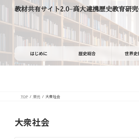
コ
ナ
教材共有サイト2.0−高大連携歴史教育研究
ン
ビ
テ
ゲ
ン
ー
ツ
シ
へ
ョ
ス
ン
キ
に
ッ
移
はじめに
歴史総合
世界史
プ
動
TOP
単元
大衆社会
大衆社会