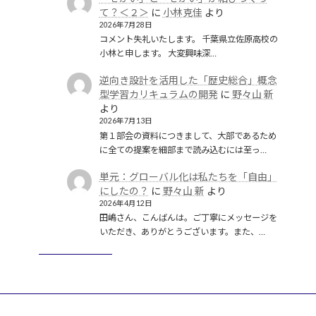
て？＜２＞
に
小林克佳
より
2026年7月28日
コメント失礼いたします。 千葉県立佐原高校の
小林と申します。 大変興味深…
逆向き設計を活用した「歴史総合」概念
型学習カリキュラムの開発
に
野々山 新
より
2026年7月13日
第１部会の資料につきまして、大部であるため
に全ての提案を細部まで読み込むには至っ…
単元：グローバル化は私たちを「自由」
にしたの？
に
野々山 新
より
2026年4月12日
田嶋さん、こんばんは。ご丁寧にメッセージを
いただき、ありがとうございます。また、…