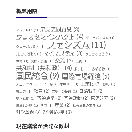
概念用語
アジア間貿易
(3)
アジアNIEs
(1)
ウェスタンインパクト
(4)
グローバリズム
(1)
ファシズム
(11)
グローバル資本
(1)
マイノリティ
(3)
ブロック経済
(1)
ライティング
(1)
交流
(3)
主権
(1)
交換・流通
(1)
伝統
(1)
共和制（共和政）
(4)
単一性
(1)
占領統治
(1)
国民統合
(9)
国際市場経済
(5)
工業化
(2)
大正デモクラシー
(1)
家（日本中世）
(1)
技術
(1)
教育
(2)
日清戦争
(2)
抑止力
(1)
文明化の使命
(1)
普通選挙
(2)
普選運動
(2)
東アジア
(2)
明治維新
(1)
産業
(2)
民主化運動
(1)
港市
(1)
社会主義の変容
(1)
経済危機
(3)
科学革命
(2)
華夷（中華）思想
(3)
軍事
(2)
行
(1)
越境
(1)
現在議論が活発な教材
遊牧民
(1)
都市国家
(1)
開発
(1)
階層制組織
(1)