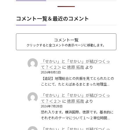
韓国併合
(2)
コメント一覧＆最近のコメント
コメント一覧
クリックすると全コメントの表示ページに移動します。
「せかい」と「せかい」が結びつくっ
て？＜２＞
に
徳原 拓哉
より
2026年8月1日
【追記】地理総合との共振を見てとられたとの
ことにて、たとえばあるまとまった地理空…
「せかい」と「せかい」が結びつくっ
て？＜２＞
に
徳原 拓哉
より
2026年7月28日
恐れ入ります。横浜国際、徳原です。基本的に
それぞれのテーマについて１〜２単位時間…
「せかい」と「せかい」が結びつくっ