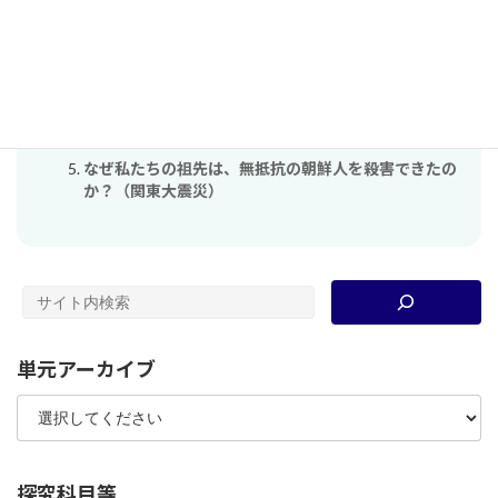
【大衆化と私たち】Yesでいいのか、サイレントマジ
ョリティ
音楽はファシズムにどのように利用されたのか？
憎しみの悪循環の乗り越えることの難しさ(パレスチ
ナ問題)
「歴史総合」後期期末試験
なぜ私たちの祖先は、無抵抗の朝鮮人を殺害できたの
か？（関東大震災）
単元アーカイブ
探究科目等