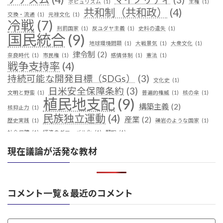
マイノリティ
(3)
ポピュリズム
(1)
主権
(1)
共和制（共和政）
(4)
交換・流通
(1)
元禄文化
(1)
冷戦
(7)
刑罰国家
(1)
反ユダヤ主義
(1)
史料の遺失
(1)
国民統合
(9)
地球環境問題
(1)
大戦景気
(1)
大衆文化
(1)
律令制
(2)
奈良時代
(1)
市民権
(1)
感情体制
(1)
憲法
(1)
戦争支持率
(4)
持続可能な開発目標（SDGs）
(3)
文化史
(1)
日米安全保障条約
(3)
文明と野蛮
(1)
普遍的権威
(1)
核の傘
(1)
植民地支配
(9)
構築主義
(2)
核抑止力
(1)
民族独立運動
(4)
産業
(2)
歴史実践
(1)
礫岩のような国家
(1)
社会保障
(1)
経済のグローバル化
(1)
翻訳
(1)
鎖国
(4)
華夷（中華）思想
(3)
軍事
(2)
都城制
(1)
現在議論が活発な教材
革命
(1)
コメント一覧＆最近のコメント