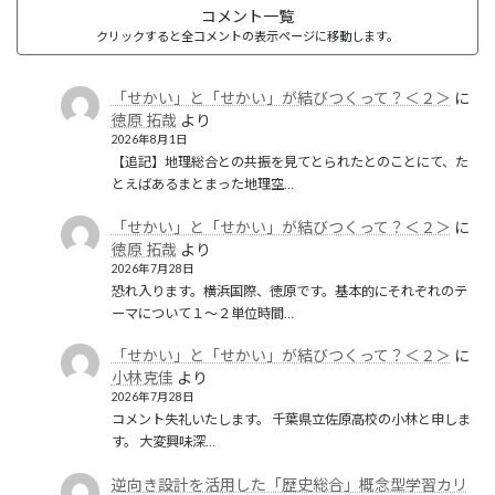
コメント一覧
クリックすると全コメントの表示ページに移動します。
「せかい」と「せかい」が結びつくって？＜２＞
に
徳原 拓哉
より
2026年8月1日
【追記】地理総合との共振を見てとられたとのことにて、た
とえばあるまとまった地理空…
「せかい」と「せかい」が結びつくって？＜２＞
に
徳原 拓哉
より
2026年7月28日
恐れ入ります。横浜国際、徳原です。基本的にそれぞれのテ
ーマについて１〜２単位時間…
「せかい」と「せかい」が結びつくって？＜２＞
に
小林克佳
より
2026年7月28日
コメント失礼いたします。 千葉県立佐原高校の小林と申しま
す。 大変興味深…
逆向き設計を活用した「歴史総合」概念型学習カリ