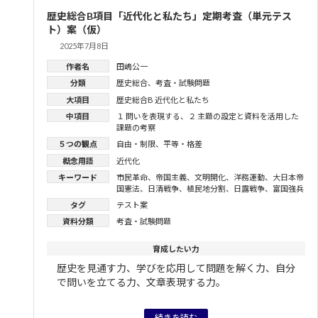
歴史総合B項目「近代化と私たち」定期考査（単元テス
ト）案（仮）
2025年7月8日
作者名
田嶋公一
分類
歴史総合
、
考査・試験問題
大項目
歴史総合B 近代化と私たち
中項目
１ 問いを表現する
、
２ 主題の設定と資料を活用した
課題の考察
５つの観点
自由・制限
、
平等・格差
概念用語
近代化
キーワード
市民革命
、
帝国主義
、
文明開化
、
洋務運動
、
大日本帝
国憲法
、
日清戦争
、
植民地分割
、
日露戦争
、
富国強兵
タグ
テスト案
資料分類
考査・試験問題
育成したい力
歴史を見通す力、学びを応用して問題を解く力、自分
で問いを立てる力、文章表現する力。
続きを読む