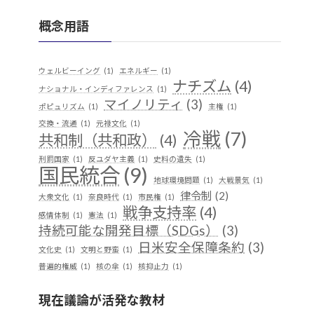
概念用語
ウェルビーイング
(1)
エネルギー
(1)
ナチズム
(4)
ナショナル・インディファレンス
(1)
マイノリティ
(3)
ポピュリズム
(1)
主権
(1)
交換・流通
(1)
元禄文化
(1)
冷戦
(7)
共和制（共和政）
(4)
刑罰国家
(1)
反ユダヤ主義
(1)
史料の遺失
(1)
国民統合
(9)
地球環境問題
(1)
大戦景気
(1)
律令制
(2)
大衆文化
(1)
奈良時代
(1)
市民権
(1)
戦争支持率
(4)
感情体制
(1)
憲法
(1)
持続可能な開発目標（SDGs）
(3)
日米安全保障条約
(3)
文化史
(1)
文明と野蛮
(1)
普遍的権威
(1)
核の傘
(1)
核抑止力
(1)
植民地支配
(9)
構築主義
(2)
現在議論が活発な教材
民族独立運動
(4)
産業
(2)
歴史実践
(1)