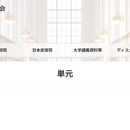
会
探究
日本史探究
大学講義資料等
ディス
単元