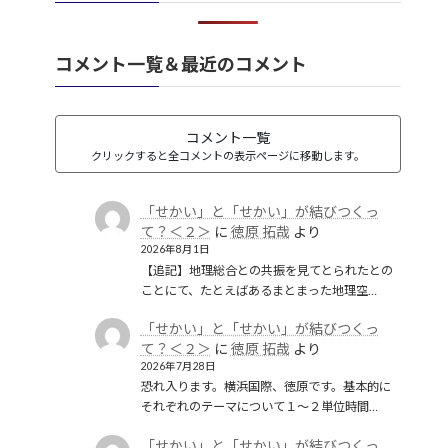
礫岩のような国家
(1)
社会保障
(1)
経済のグローバル化
(1)
華夷（中華）思想
(3)
軍事
(2)
翻訳
(1)
鎖国
(4)
コメント一覧＆最近のコメント
都城制
(1)
革命
(1)
コメント一覧
クリックすると全コメントの表示ページに移動します。
「せかい」と「せかい」が結びつくっ
て？＜２＞
に
徳原 拓哉
より
2026年8月1日
【追記】地理総合との共振を見てとられたとの
ことにて、たとえばあるまとまった地理空…
「せかい」と「せかい」が結びつくっ
て？＜２＞
に
徳原 拓哉
より
2026年7月28日
恐れ入ります。横浜国際、徳原です。基本的に
それぞれのテーマについて１〜２単位時間…
「せかい」と「せかい」が結びつくっ