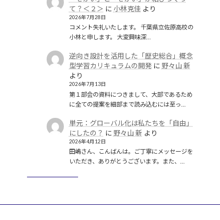
て？＜２＞
に
小林克佳
より
2026年7月28日
コメント失礼いたします。 千葉県立佐原高校の
小林と申します。 大変興味深…
逆向き設計を活用した「歴史総合」概念
型学習カリキュラムの開発
に
野々山 新
より
2026年7月13日
第１部会の資料につきまして、大部であるため
に全ての提案を細部まで読み込むには至っ…
単元：グローバル化は私たちを「自由」
にしたの？
に
野々山 新
より
2026年4月12日
田嶋さん、こんばんは。ご丁寧にメッセージを
いただき、ありがとうございます。また、…