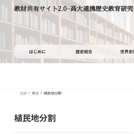
コ
ナ
教材共有サイト2.0−高大連携歴史教育研究
ン
ビ
テ
ゲ
ン
ー
ツ
シ
へ
ョ
ス
ン
キ
に
ッ
移
はじめに
歴史総合
世界史
プ
動
TOP
単元
植民地分割
植民地分割