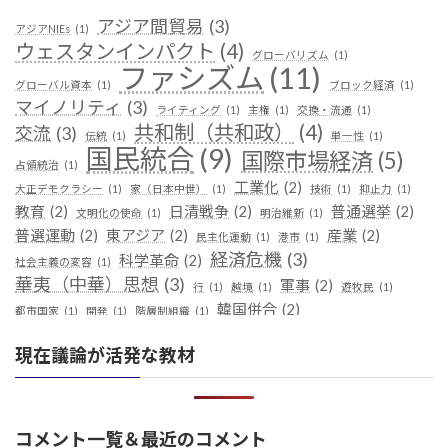
アジア間貿易
(3)
アジアNIEs
(1)
ウェスタンインパクト
(4)
グローバリズム
(1)
ファシズム
(11)
グローバル資本
(1)
ブロック経済
(1)
マイノリティ
(3)
ライティング
(1)
主権
(1)
交換・流通
(1)
共和制（共和政）
(4)
交流
(3)
伝統
(1)
単一性
(1)
国民統合
(9)
国際市場経済
(5)
占領統治
(1)
工業化
(2)
大正デモクラシー
(1)
家（日本中世）
(1)
技術
(1)
抑止力
(1)
教育
(2)
日清戦争
(2)
普通選挙
(2)
文明化の使命
(1)
明治維新
(1)
普選運動
(2)
東アジア
(2)
産業
(2)
民主化運動
(1)
港市
(1)
経済危機
(3)
科学革命
(2)
社会主義の変容
(1)
華夷（中華）思想
(3)
軍事
(2)
行
(1)
越境
(1)
遊牧民
(1)
韓国併合
(2)
都市国家
(1)
開発
(1)
階層制組織
(1)
現在議論が活発な教材
コメント一覧＆最近のコメント