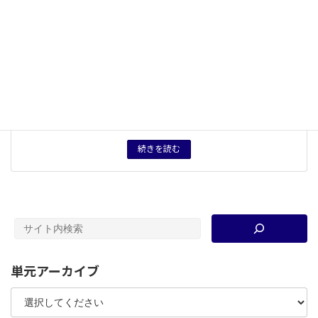
５つの観点
統合・分化
概念用語
ポピュリズム
、
大衆化
キーワード
民本主義
、
普選運動
、
関東大震災
、
大戦景気
、
大衆化
、
戦後恐慌
タグ
授業用資料
育成したい力
資料を通して論理的に思考する力。
続きを読む
単元アーカイブ