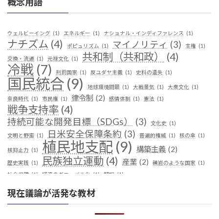
概念用語
ウェルビーイング
(1)
エネルギー
(1)
ナショナル・インディファレンス
(1)
ナチズム
(4)
マイノリティ
(3)
ポピュリズム
(1)
主権
(1)
共和制（共和政）
(4)
交換・流通
(1)
元禄文化
(1)
冷戦
(7)
刑罰国家
(1)
反ユダヤ主義
(1)
史料の遺失
(1)
国民統合
(9)
地球環境問題
(1)
大戦景気
(1)
大衆文化
(1)
律令制
(2)
奈良時代
(1)
市民権
(1)
感情体制
(1)
憲法
(1)
戦争支持率
(4)
持続可能な開発目標（SDGs）
(3)
文化史
(1)
日米安全保障条約
(3)
文明と野蛮
(1)
普遍的権威
(1)
核の傘
(1)
植民地支配
(9)
構築主義
(2)
核抑止力
(1)
民族独立運動
(4)
産業
(2)
歴史実践
(1)
礫岩のような国家
(1)
社会保障
(1)
経済のグローバル化
(1)
翻訳
(1)
鎖国
(4)
華夷（中華）思想
(3)
軍事
(2)
都城制
(1)
現在議論が活発な教材
革命
(1)