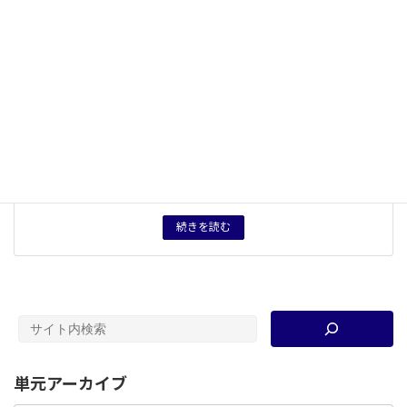
中項目
２ 主題の設定と資料を活用した課題の考察
５つの観点
自由・制限
キーワード
朝貢貿易
、
冊封体制
、
海禁
、
中華思想
タグ
授業プリント
、
テスト案
育成したい力
歴史的用語・概念を正しく理解する力。「現在」を相対
化する思考力。資料から情報を読み取る力。資料から読
み取ったことを言語化し、周囲との共有を通して課題を
解決する力。
続きを読む
単元アーカイブ