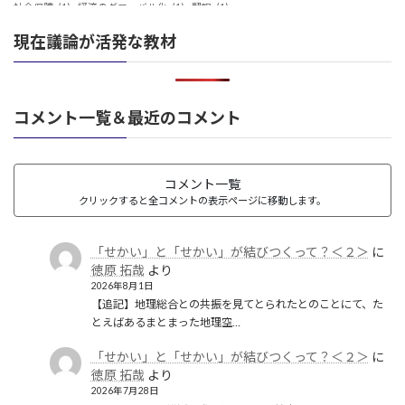
社会保障
(1)
経済のグローバル化
(1)
翻訳
(1)
鎖国
(4)
華夷（中華）思想
(3)
軍事
(2)
都城制
(1)
現在議論が活発な教材
革命
(1)
コメント一覧＆最近のコメント
コメント一覧
クリックすると全コメントの表示ページに移動します。
「せかい」と「せかい」が結びつくって？＜２＞
に
徳原 拓哉
より
2026年8月1日
【追記】地理総合との共振を見てとられたとのことにて、た
とえばあるまとまった地理空…
「せかい」と「せかい」が結びつくって？＜２＞
に
徳原 拓哉
より
2026年7月28日