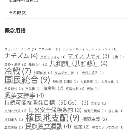
旧課程科目
(471)
その他
(3)
概念用語
ウェルビーイング
(1)
エネルギー
(1)
ナショナル・インディファレンス
(1)
ナチズム
(4)
マイノリティ
(3)
ポピュリズム
(1)
主権
(1)
共和制（共和政）
(4)
交換・流通
(1)
元禄文化
(1)
冷戦
(7)
刑罰国家
(1)
反ユダヤ主義
(1)
史料の遺失
(1)
国民統合
(9)
地球環境問題
(1)
大戦景気
(1)
大衆文化
(1)
律令制
(2)
奈良時代
(1)
市民権
(1)
感情体制
(1)
憲法
(1)
戦争支持率
(4)
持続可能な開発目標（SDGs）
(3)
文化史
(1)
日米安全保障条約
(3)
文明と野蛮
(1)
普遍的権威
(1)
核の傘
(1)
植民地支配
(9)
構築主義
(2)
核抑止力
(1)
民族独立運動
(4)
産業
(2)
歴史実践
(1)
礫岩のような国家
(1)