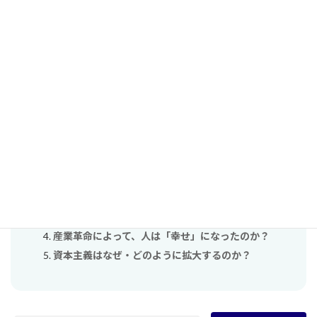
コメント
コメントはログイン中の会員のみ表示されます。
関連する単元（自動検出）
単元：現代を生きる私たちに影響を与えた近代化って
何？
産業革命によって、人々は「幸せ」になったのか？
産業革命の歴史を語るとき、産業革命は人々を“どの
程度”豊かにしたと語るべきでしょうか。
産業革命によって、人は「幸せ」になったのか？
資本主義はなぜ・どのように拡大するのか？