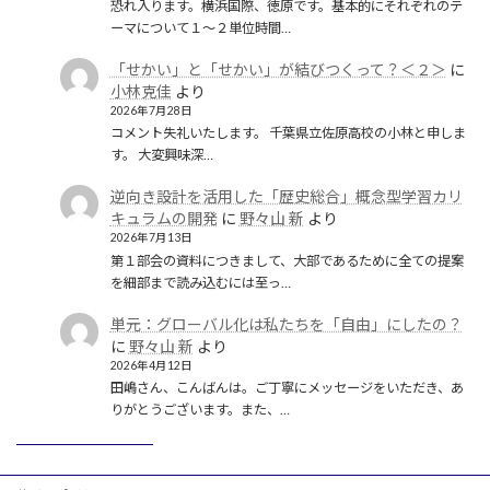
恐れ入ります。横浜国際、徳原です。基本的にそれぞれのテ
ーマについて１〜２単位時間…
「せかい」と「せかい」が結びつくって？＜２＞
に
小林克佳
より
2026年7月28日
コメント失礼いたします。 千葉県立佐原高校の小林と申しま
す。 大変興味深…
逆向き設計を活用した「歴史総合」概念型学習カリ
キュラムの開発
に
野々山 新
より
2026年7月13日
第１部会の資料につきまして、大部であるために全ての提案
を細部まで読み込むには至っ…
単元：グローバル化は私たちを「自由」にしたの？
に
野々山 新
より
2026年4月12日
田嶋さん、こんばんは。ご丁寧にメッセージをいただき、あ
りがとうございます。また、…