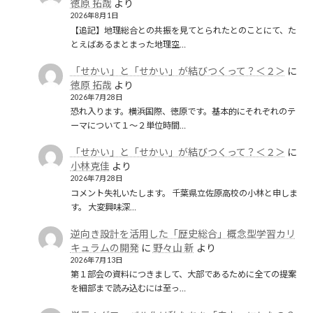
徳原 拓哉
より
2026年8月1日
【追記】地理総合との共振を見てとられたとのことにて、た
とえばあるまとまった地理空…
「せかい」と「せかい」が結びつくって？＜２＞
に
徳原 拓哉
より
2026年7月28日
恐れ入ります。横浜国際、徳原です。基本的にそれぞれのテ
ーマについて１〜２単位時間…
「せかい」と「せかい」が結びつくって？＜２＞
に
小林克佳
より
2026年7月28日
コメント失礼いたします。 千葉県立佐原高校の小林と申しま
す。 大変興味深…
逆向き設計を活用した「歴史総合」概念型学習カリ
キュラムの開発
に
野々山 新
より
2026年7月13日
第１部会の資料につきまして、大部であるために全ての提案
を細部まで読み込むには至っ…