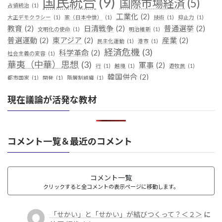
国民統合
(9)
国際市場経済
(5)
占領統治
(1)
工業化
(2)
大正デモクラシー
(1)
家（日本中世）
(1)
技術
(1)
抑止力
(1)
教育
(2)
日清戦争
(2)
普通選挙
(2)
文明化の使命
(1)
明治維新
(1)
普選運動
(2)
東アジア
(2)
産業
(2)
民主化運動
(1)
港市
(1)
経済危機
(3)
科学革命
(2)
社会主義の変容
(1)
華夷（中華）思想
(3)
軍事
(2)
行
(1)
越境
(1)
遊牧民
(1)
韓国併合
(2)
都市国家
(1)
開発
(1)
階層制組織
(1)
現在議論が活発な教材
コメント一覧＆最近のコメント
コメント一覧
クリックすると全コメントの表示ページに移動します。
「せかい」と「せかい」が結びつくって？＜２＞
に