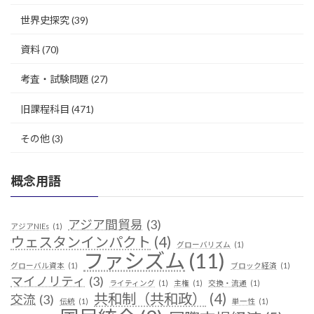
世界史探究
(39)
資料
(70)
考査・試験問題
(27)
旧課程科目
(471)
その他
(3)
概念用語
アジア間貿易
(3)
アジアNIEs
(1)
ウェスタンインパクト
(4)
グローバリズム
(1)
ファシズム
(11)
グローバル資本
(1)
ブロック経済
(1)
マイノリティ
(3)
ライティング
(1)
主権
(1)
交換・流通
(1)
共和制（共和政）
(4)
交流
(3)
伝統
(1)
単一性
(1)