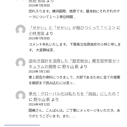
徳原 拓哉
より
2026年7月28日
恐れ入ります。横浜国際、徳原です。基本的にそれぞれのテ
ーマについて１〜２単位時間…
「せかい」と「せかい」が結びつくって？＜２＞
に
小林克佳
より
2026年7月28日
コメント失礼いたします。 千葉県立佐原高校の小林と申しま
す。 大変興味深…
逆向き設計を活用した「歴史総合」概念型学習カリ
キュラムの開発
に
野々山 新
より
2026年7月13日
第１部会の資料につきまして、大部であるために全ての提案
を細部まで読み込むには至っ…
単元：グローバル化は私たちを「自由」にしたの？
に
野々山 新
より
2026年4月12日
田嶋さん、こんばんは。ご丁寧にメッセージをいただき、あ
りがとうございます。また、…