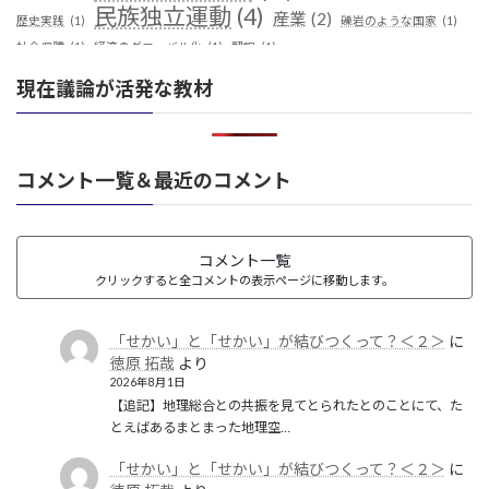
民族独立運動
(4)
産業
(2)
歴史実践
(1)
礫岩のような国家
(1)
社会保障
(1)
経済のグローバル化
(1)
翻訳
(1)
鎖国
(4)
華夷（中華）思想
(3)
軍事
(2)
都城制
(1)
現在議論が活発な教材
革命
(1)
コメント一覧＆最近のコメント
コメント一覧
クリックすると全コメントの表示ページに移動します。
「せかい」と「せかい」が結びつくって？＜２＞
に
徳原 拓哉
より
2026年8月1日
【追記】地理総合との共振を見てとられたとのことにて、た
とえばあるまとまった地理空…
「せかい」と「せかい」が結びつくって？＜２＞
に