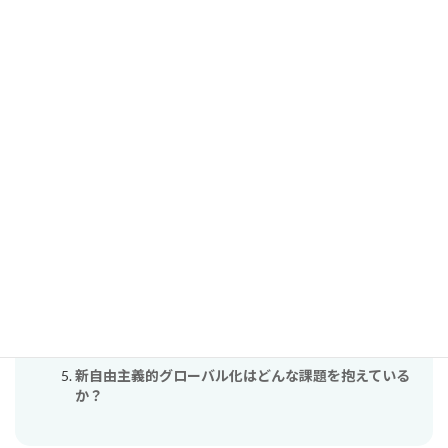
コメント
コメントはログイン中の会員のみ表示されます。
関連する単元（自動検出）
ファシズムと共産主義の同時期の台頭には、 どんな
背景と影響があったのか？
日中戦争は、なぜ終わりの見えない戦争になったの
か？
戦時中、禁止されてもパーマを止めなかった 女性たち
は、「何」と戦っていたのだろうか？
石油危機は世界に何を示したのだろうか？
新自由主義的グローバル化はどんな課題を抱えている
か？