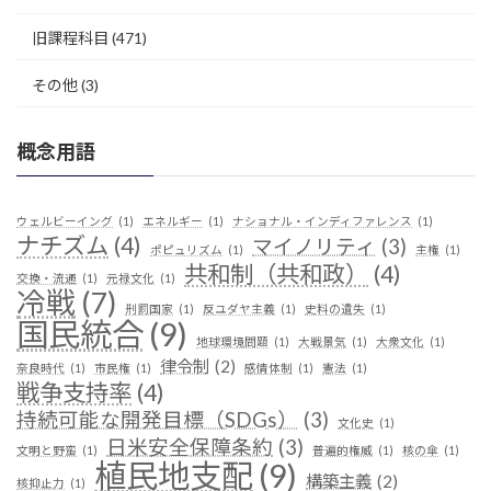
旧課程科目
(471)
その他
(3)
概念用語
ウェルビーイング
(1)
エネルギー
(1)
ナショナル・インディファレンス
(1)
ナチズム
(4)
マイノリティ
(3)
ポピュリズム
(1)
主権
(1)
共和制（共和政）
(4)
交換・流通
(1)
元禄文化
(1)
冷戦
(7)
刑罰国家
(1)
反ユダヤ主義
(1)
史料の遺失
(1)
国民統合
(9)
地球環境問題
(1)
大戦景気
(1)
大衆文化
(1)
律令制
(2)
奈良時代
(1)
市民権
(1)
感情体制
(1)
憲法
(1)
戦争支持率
(4)
持続可能な開発目標（SDGs）
(3)
文化史
(1)
日米安全保障条約
(3)
文明と野蛮
(1)
普遍的権威
(1)
核の傘
(1)
植民地支配
(9)
構築主義
(2)
核抑止力
(1)