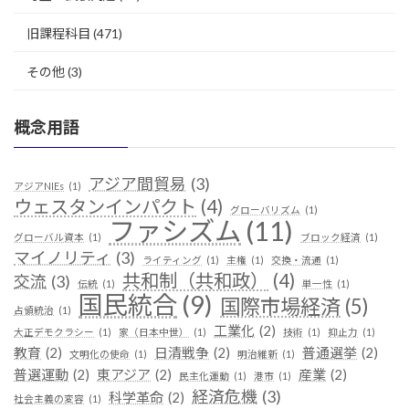
旧課程科目
(471)
その他
(3)
概念用語
アジア間貿易
(3)
アジアNIEs
(1)
ウェスタンインパクト
(4)
グローバリズム
(1)
ファシズム
(11)
グローバル資本
(1)
ブロック経済
(1)
マイノリティ
(3)
ライティング
(1)
主権
(1)
交換・流通
(1)
共和制（共和政）
(4)
交流
(3)
伝統
(1)
単一性
(1)
国民統合
(9)
国際市場経済
(5)
占領統治
(1)
工業化
(2)
大正デモクラシー
(1)
家（日本中世）
(1)
技術
(1)
抑止力
(1)
教育
(2)
日清戦争
(2)
普通選挙
(2)
文明化の使命
(1)
明治維新
(1)
普選運動
(2)
東アジア
(2)
産業
(2)
民主化運動
(1)
港市
(1)
経済危機
(3)
科学革命
(2)
社会主義の変容
(1)