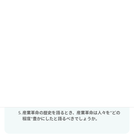
コメント
コメントはログイン中の会員のみ表示されます。
関連する単元（自動検出）
単元：現代を生きる私たちに影響を与えた近代化って
何？
産業革命によって、人々は「幸せ」になったのか？
２０世紀、大衆が社会の中心になった
歴史の扉「私たちの労働環境がブラックなのはなぜ
か」
産業革命の歴史を語るとき、産業革命は人々を“どの
程度”豊かにしたと語るべきでしょうか。