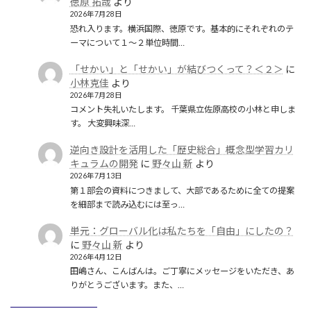
徳原 拓哉
より
2026年7月28日
恐れ入ります。横浜国際、徳原です。基本的にそれぞれのテ
ーマについて１〜２単位時間…
「せかい」と「せかい」が結びつくって？＜２＞
に
小林克佳
より
2026年7月28日
コメント失礼いたします。 千葉県立佐原高校の小林と申しま
す。 大変興味深…
逆向き設計を活用した「歴史総合」概念型学習カリ
キュラムの開発
に
野々山 新
より
2026年7月13日
第１部会の資料につきまして、大部であるために全ての提案
を細部まで読み込むには至っ…
単元：グローバル化は私たちを「自由」にしたの？
に
野々山 新
より
2026年4月12日
田嶋さん、こんばんは。ご丁寧にメッセージをいただき、あ
りがとうございます。また、…