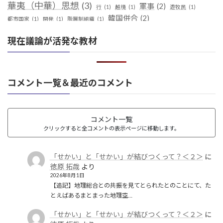
華夷（中華）思想
(3)
軍事
(2)
行
(1)
越境
(1)
遊牧民
(1)
韓国併合
(2)
都市国家
(1)
開発
(1)
階層制組織
(1)
現在議論が活発な教材
コメント一覧＆最近のコメント
コメント一覧
クリックすると全コメントの表示ページに移動します。
「せかい」と「せかい」が結びつくって？＜２＞
に
徳原 拓哉
より
2026年8月1日
【追記】地理総合との共振を見てとられたとのことにて、た
とえばあるまとまった地理空…
「せかい」と「せかい」が結びつくって？＜２＞
に