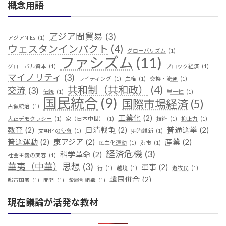
概念用語
アジア間貿易
(3)
アジアNIEs
(1)
ウェスタンインパクト
(4)
グローバリズム
(1)
ファシズム
(11)
グローバル資本
(1)
ブロック経済
(1)
マイノリティ
(3)
ライティング
(1)
主権
(1)
交換・流通
(1)
共和制（共和政）
(4)
交流
(3)
伝統
(1)
単一性
(1)
国民統合
(9)
国際市場経済
(5)
占領統治
(1)
工業化
(2)
大正デモクラシー
(1)
家（日本中世）
(1)
技術
(1)
抑止力
(1)
教育
(2)
日清戦争
(2)
普通選挙
(2)
文明化の使命
(1)
明治維新
(1)
普選運動
(2)
東アジア
(2)
産業
(2)
民主化運動
(1)
港市
(1)
経済危機
(3)
科学革命
(2)
社会主義の変容
(1)
華夷（中華）思想
(3)
軍事
(2)
行
(1)
越境
(1)
遊牧民
(1)
韓国併合
(2)
都市国家
(1)
開発
(1)
階層制組織
(1)
現在議論が活発な教材