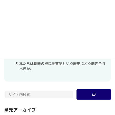
「近代」・「国民」・「民主主義」
明治国家はどのような「危機」に直面し、どのように
対処したのか。また、現代に生きる私たちは現在どの
ような「危機」に直面しており、どのように対処しよ
うと考えているのか。
単元：現代を生きる私たちに影響を与えた近代化って
何？
「日本の産業革命は短期間で達成された！近代化によ
って発展してスゴい！」って歴史の語りで良いの？
私たちは朝鮮の植民地支配という歴史にどう向き合う
べきか。
単元アーカイブ