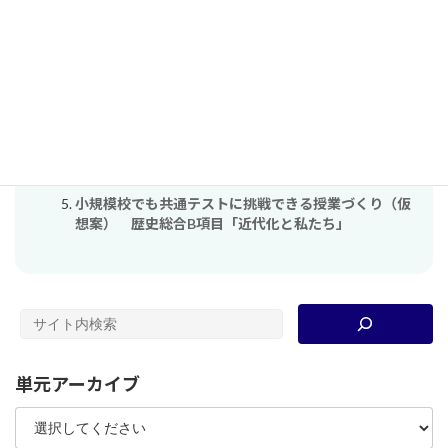
関連する単元（自動検出）
「校則」から歴史の扉を開く
たのしいクリスマスの歴史：「伝統」ってなんだろう
【調査するってどういうこと？】探求活動ハンドブッ
ク
（日本史・ジェンダー史）「ポジティブ・アクショ
ン」が、なぜ必要とされているか？
小規模校でも共通テストに挑戦できる授業づくり（仮
想案） 歴史総合B項目「近代化と私たち」
単元アーカイブ