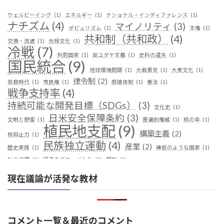
ウェルビーイング
(1)
エネルギー
(1)
ナショナル・インディファレンス
(1)
ナチズム
(4)
マイノリティ
(3)
ポピュリズム
(1)
主権
(1)
共和制（共和政）
(4)
交換・流通
(1)
元禄文化
(1)
冷戦
(7)
刑罰国家
(1)
反ユダヤ主義
(1)
史料の遺失
(1)
国民統合
(9)
地球環境問題
(1)
大戦景気
(1)
大衆文化
(1)
律令制
(2)
奈良時代
(1)
市民権
(1)
感情体制
(1)
憲法
(1)
戦争支持率
(4)
持続可能な開発目標（SDGs）
(3)
文化史
(1)
日米安全保障条約
(3)
文明と野蛮
(1)
普遍的権威
(1)
核の傘
(1)
植民地支配
(9)
構築主義
(2)
核抑止力
(1)
民族独立運動
(4)
産業
(2)
歴史実践
(1)
礫岩のような国家
(1)
社会保障
(1)
経済のグローバル化
(1)
翻訳
(1)
鎖国
(4)
華夷（中華）思想
(3)
軍事
(2)
都城制
(1)
現在議論が活発な教材
革命
(1)
コメント一覧＆最近のコメント