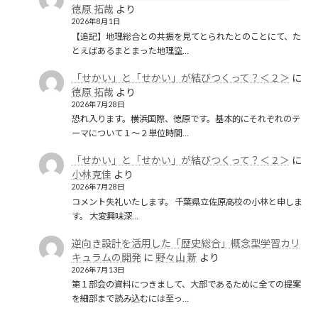
徳原 拓哉
より
2026年8月1日
【追記】地理総合との共振を見てとられたとのことにて、た
とえばあるまとまった地理空…
「せかい」と「せかい」が結びつくって？＜２＞
に
徳原 拓哉
より
2026年7月28日
恐れ入ります。横浜国際、徳原です。基本的にそれぞれのテ
ーマについて１〜２単位時間…
「せかい」と「せかい」が結びつくって？＜２＞
に
小林克佳
より
2026年7月28日
コメント失礼いたします。 千葉県立佐原高校の小林と申しま
す。 大変興味深…
逆向き設計を活用した「歴史総合」概念型学習カリ
キュラムの開発
に
野々山 新
より
2026年7月13日
第１部会の資料につきまして、大部であるために全ての提案
を細部まで読み込むには至っ…