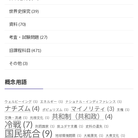
世界史探究
(39)
資料
(70)
考査・試験問題
(27)
旧課程科目
(471)
その他
(3)
概念用語
ウェルビーイング
(1)
エネルギー
(1)
ナショナル・インディファレンス
(1)
ナチズム
(4)
マイノリティ
(3)
ポピュリズム
(1)
主権
(1)
共和制（共和政）
(4)
交換・流通
(1)
元禄文化
(1)
冷戦
(7)
刑罰国家
(1)
反ユダヤ主義
(1)
史料の遺失
(1)
国民統合
(9)
地球環境問題
(1)
大戦景気
(1)
大衆文化
(1)