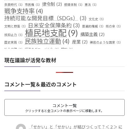
律令制
(2)
奈良時代
(1)
市民権
(1)
感情体制
(1)
憲法
(1)
戦争支持率
(4)
持続可能な開発目標（SDGs）
(3)
文化史
(1)
日米安全保障条約
(3)
文明と野蛮
(1)
普遍的権威
(1)
核の傘
(1)
植民地支配
(9)
構築主義
(2)
核抑止力
(1)
民族独立運動
(4)
産業
(2)
歴史実践
(1)
礫岩のような国家
(1)
社会保障
(1)
経済のグローバル化
(1)
翻訳
(1)
鎖国
(4)
華夷（中華）思想
(3)
軍事
(2)
都城制
(1)
現在議論が活発な教材
革命
(1)
コメント一覧＆最近のコメント
コメント一覧
クリックすると全コメントの表示ページに移動します。
「せかい」と「せかい」が結びつくって？＜２＞
に