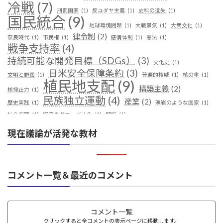
冷戦
(7)
刑罰国家
(1)
反ユダヤ主義
(1)
史料の遺失
(1)
国民統合
(9)
地球環境問題
(1)
大戦景気
(1)
大衆文化
(1)
律令制
(2)
奈良時代
(1)
市民権
(1)
感情体制
(1)
憲法
(1)
戦争支持率
(4)
持続可能な開発目標（SDGs）
(3)
文化史
(1)
日米安全保障条約
(3)
文明と野蛮
(1)
普遍的権威
(1)
核の傘
(1)
植民地支配
(9)
構築主義
(2)
核抑止力
(1)
民族独立運動
(4)
産業
(2)
歴史実践
(1)
礫岩のような国家
(1)
社会保障
(1)
経済のグローバル化
(1)
翻訳
(1)
鎖国
(4)
華夷（中華）思想
(3)
軍事
(2)
都城制
(1)
現在議論が活発な教材
革命
(1)
コメント一覧＆最近のコメント
コメント一覧
クリックすると全コメントの表示ページに移動します。