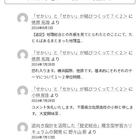
「せかい」と「せかい」が結びつくって？＜２＞
に
徳原 拓哉
より
2026年8月1日
【追記】地理総合との共振を見てとられたとのことにて、た
とえばあるまとまった地理空…
「せかい」と「せかい」が結びつくって？＜２＞
に
徳原 拓哉
より
2026年7月28日
恐れ入ります。横浜国際、徳原です。基本的にそれぞれのテ
ーマについて１〜２単位時間…
「せかい」と「せかい」が結びつくって？＜２＞
に
小林克佳
より
2026年7月28日
コメント失礼いたします。 千葉県立佐原高校の小林と申しま
す。 大変興味深…
逆向き設計を活用した「歴史総合」概念型学習カリ
キュラムの開発
に
野々山 新
より
2026年7月13日