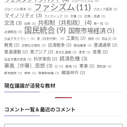
グローバリズム
(1)
ファシズム
(11)
グローバル資本
(1)
ブロック経済
(1)
マイノリティ
(3)
ライティング
(1)
主権
(1)
交換・流通
(1)
共和制（共和政）
(4)
交流
(3)
伝統
(1)
単一性
(1)
国民統合
(9)
国際市場経済
(5)
占領統治
(1)
工業化
(2)
大正デモクラシー
(1)
家（日本中世）
(1)
技術
(1)
抑止力
(1)
教育
(2)
日清戦争
(2)
普通選挙
(2)
文明化の使命
(1)
明治維新
(1)
普選運動
(2)
東アジア
(2)
産業
(2)
民主化運動
(1)
港市
(1)
経済危機
(3)
科学革命
(2)
社会主義の変容
(1)
華夷（中華）思想
(3)
軍事
(2)
行
(1)
越境
(1)
遊牧民
(1)
韓国併合
(2)
都市国家
(1)
開発
(1)
階層制組織
(1)
現在議論が活発な教材
コメント一覧＆最近のコメント