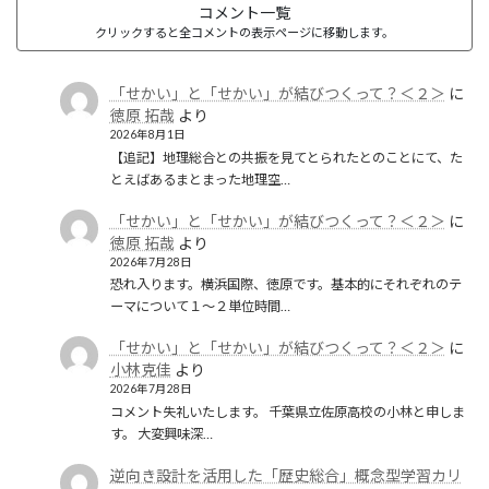
コメント一覧
クリックすると全コメントの表示ページに移動します。
「せかい」と「せかい」が結びつくって？＜２＞
に
徳原 拓哉
より
2026年8月1日
【追記】地理総合との共振を見てとられたとのことにて、た
とえばあるまとまった地理空…
「せかい」と「せかい」が結びつくって？＜２＞
に
徳原 拓哉
より
2026年7月28日
恐れ入ります。横浜国際、徳原です。基本的にそれぞれのテ
ーマについて１〜２単位時間…
「せかい」と「せかい」が結びつくって？＜２＞
に
小林克佳
より
2026年7月28日
コメント失礼いたします。 千葉県立佐原高校の小林と申しま
す。 大変興味深…
逆向き設計を活用した「歴史総合」概念型学習カリ