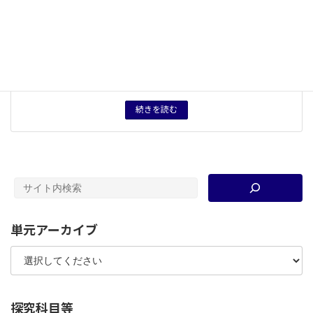
５つの観点
対立・協調
概念用語
共産主義
、
帝国主義
、
総力戦体制
、
ファシズム
、
民族独
立運動
キーワード
第二次世界大戦
、
宥和政策
、
人民戦線
、
反共
、
大東亜
、
連合国
、
枢軸国
タグ
授業プリント
、
授業案
続きを読む
単元アーカイブ
探究科目等