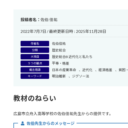
投稿者名：
佐伯 佳祐
2022年7月7日
/ 最終更新日時 :
2025年11月28日
佐伯佳祐
作者名
歴史総合
分類
歴史総合B 近代化と私たち
大項目
平等・格差
５つの観点
日本の産業革命
、
近代化
、
経済格差
、
貧困
概念用語
明治維新
、
ジグソー法
キーワード
教材のねらい
広島市立舟入高等学校の佐伯佳祐先生からの提供です。
佐伯先生からのメッセージ