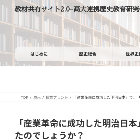
コ
ナ
教材共有サイト2.0−高大連携歴史教育研究
ン
ビ
テ
ゲ
ン
ー
ツ
シ
へ
ョ
ス
ン
キ
に
ッ
移
はじめに
歴史総合
世界史
プ
動
TOP
単元
授業プリント
「産業革命に成功した明治日本」で、
「産業革命に成功した明治日本
たのでしょうか？