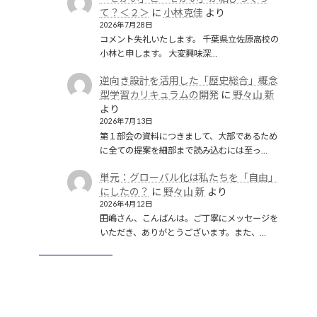
て？＜２＞
に
小林克佳
より
2026年7月28日
コメント失礼いたします。 千葉県立佐原高校の
小林と申します。 大変興味深…
逆向き設計を活用した「歴史総合」概念
型学習カリキュラムの開発
に
野々山 新
より
2026年7月13日
第１部会の資料につきまして、大部であるため
に全ての提案を細部まで読み込むには至っ…
単元：グローバル化は私たちを「自由」
にしたの？
に
野々山 新
より
2026年4月12日
田嶋さん、こんばんは。ご丁寧にメッセージを
いただき、ありがとうございます。また、…