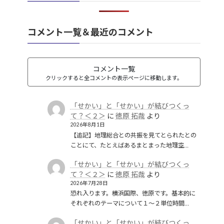
礫岩のような国家
(1)
社会保障
(1)
経済のグローバル化
(1)
華夷（中華）思想
(3)
軍事
(2)
翻訳
(1)
鎖国
(4)
コメント一覧＆最近のコメント
都城制
(1)
革命
(1)
コメント一覧
クリックすると全コメントの表示ページに移動します。
「せかい」と「せかい」が結びつくっ
て？＜２＞
に
徳原 拓哉
より
2026年8月1日
【追記】地理総合との共振を見てとられたとの
ことにて、たとえばあるまとまった地理空…
「せかい」と「せかい」が結びつくっ
て？＜２＞
に
徳原 拓哉
より
2026年7月28日
恐れ入ります。横浜国際、徳原です。基本的に
それぞれのテーマについて１〜２単位時間…
「せかい」と「せかい」が結びつくっ