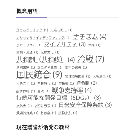
概念用語
ウェルビーイング
(1)
エネルギー
(1)
ナチズム
(4)
ナショナル・インディファレンス
(1)
マイノリティ
(3)
ポピュリズム
(1)
主権
(1)
交換・流通
(1)
元禄文化
(1)
冷戦
(7)
共和制（共和政）
(4)
刑罰国家
(1)
反ユダヤ主義
(1)
史料の遺失
(1)
国民統合
(9)
地球環境問題
(1)
大戦景気
(1)
律令制
(2)
大衆文化
(1)
奈良時代
(1)
市民権
(1)
戦争支持率
(4)
感情体制
(1)
憲法
(1)
持続可能な開発目標（SDGs）
(3)
日米安全保障条約
(3)
文化史
(1)
文明と野蛮
(1)
普遍的権威
(1)
核の傘
(1)
核抑止力
(1)
植民地支配
(9)
構築主義
(2)
現在議論が活発な教材
民族独立運動
(4)
産業
(2)
歴史実践
(1)