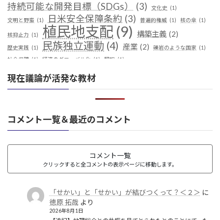
持続可能な開発目標（SDGs）
(3)
文化史
(1)
日米安全保障条約
(3)
文明と野蛮
(1)
普遍的権威
(1)
核の傘
(1)
植民地支配
(9)
構築主義
(2)
核抑止力
(1)
民族独立運動
(4)
産業
(2)
歴史実践
(1)
礫岩のような国家
(1)
社会保障
(1)
経済のグローバル化
(1)
翻訳
(1)
鎖国
(4)
華夷（中華）思想
(3)
軍事
(2)
都城制
(1)
現在議論が活発な教材
革命
(1)
コメント一覧＆最近のコメント
コメント一覧
クリックすると全コメントの表示ページに移動します。
「せかい」と「せかい」が結びつくって？＜２＞
に
徳原 拓哉
より
2026年8月1日