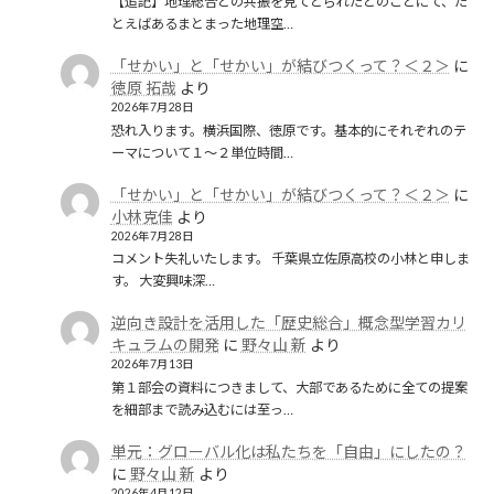
【追記】地理総合との共振を見てとられたとのことにて、た
とえばあるまとまった地理空…
「せかい」と「せかい」が結びつくって？＜２＞
に
徳原 拓哉
より
2026年7月28日
恐れ入ります。横浜国際、徳原です。基本的にそれぞれのテ
ーマについて１〜２単位時間…
「せかい」と「せかい」が結びつくって？＜２＞
に
小林克佳
より
2026年7月28日
コメント失礼いたします。 千葉県立佐原高校の小林と申しま
す。 大変興味深…
逆向き設計を活用した「歴史総合」概念型学習カリ
キュラムの開発
に
野々山 新
より
2026年7月13日
第１部会の資料につきまして、大部であるために全ての提案
を細部まで読み込むには至っ…
単元：グローバル化は私たちを「自由」にしたの？
に
野々山 新
より
2026年4月12日