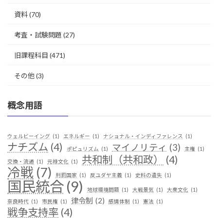
資料
(70)
考査・試験問題
(27)
旧課程科目
(471)
その他
(3)
概念用語
ウェルビーイング
(1)
エネルギー
(1)
ナショナル・インディファレンス
(1)
ナチズム
(4)
マイノリティ
(3)
ポピュリズム
(1)
主権
(1)
共和制（共和政）
(4)
交換・流通
(1)
元禄文化
(1)
冷戦
(7)
刑罰国家
(1)
反ユダヤ主義
(1)
史料の遺失
(1)
国民統合
(9)
地球環境問題
(1)
大戦景気
(1)
大衆文化
(1)
律令制
(2)
奈良時代
(1)
市民権
(1)
感情体制
(1)
憲法
(1)
戦争支持率
(4)