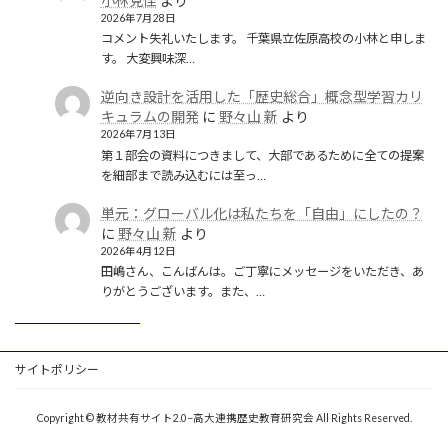
小林克佳
より
2026年7月28日
コメント失礼いたします。 千葉県立佐原高校の小林と申しま
す。 大変興味深…
逆向き設計を活用した「歴史総合」概念型学習カリ
キュラムの開発
に
野々山 新
より
2026年7月13日
第１部会の資料につきまして、大部であるために全ての提案
を細部まで読み込むには至っ…
単元：グローバル化は私たちを「自由」にしたの？
に
野々山 新
より
2026年4月12日
田嶋さん、こんばんは。ご丁寧にメッセージをいただき、あ
りがとうございます。また、…
サイトポリシー
Copyright © 教材共有サイト2.0−高大連携歴史教育研究会 All Rights Reserved.