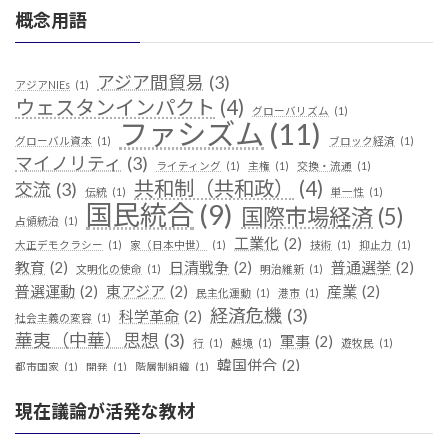
概念用語
アジア間貿易
(3)
アジアNIEs
(1)
ウェスタンインパクト
(4)
グローバリズム
(1)
ファシズム
(11)
グローバル資本
(1)
ブロック経済
(1)
マイノリティ
(3)
ライティング
(1)
主権
(1)
交換・流通
(1)
共和制（共和政）
(4)
交流
(3)
伝統
(1)
単一性
(1)
国民統合
(9)
国際市場経済
(5)
占領統治
(1)
工業化
(2)
大正デモクラシー
(1)
家（日本中世）
(1)
技術
(1)
抑止力
(1)
教育
(2)
日清戦争
(2)
普通選挙
(2)
文明化の使命
(1)
明治維新
(1)
普選運動
(2)
東アジア
(2)
産業
(2)
民主化運動
(1)
港市
(1)
経済危機
(3)
科学革命
(2)
社会主義の変容
(1)
華夷（中華）思想
(3)
軍事
(2)
行
(1)
越境
(1)
遊牧民
(1)
韓国併合
(2)
都市国家
(1)
開発
(1)
階層制組織
(1)
現在議論が活発な教材