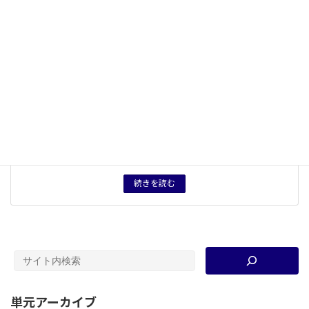
キーワード
生類憐れみの令
、
徳川綱吉
、
元禄文化
、
出版文化
、
日清
交流
タグ
授業プリント
、
授業用資料
資料分類
大学講義資料等
育成したい力
国内の問題としてみられがちな日本史の諸問題［今回
は、元禄文化（17 世紀後半～ 18世紀前半）］をアジア
情勢をふまえて考える癖をつける。政治・社会・経済の
動向と、文化の特徴をリンクさせて考える見方を身につ
ける。
続きを読む
単元アーカイブ