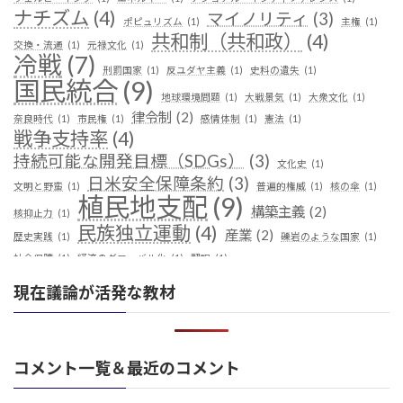
ナチズム
(4)
マイノリティ
(3)
ポピュリズム
(1)
主権
(1)
共和制（共和政）
(4)
交換・流通
(1)
元禄文化
(1)
冷戦
(7)
刑罰国家
(1)
反ユダヤ主義
(1)
史料の遺失
(1)
国民統合
(9)
地球環境問題
(1)
大戦景気
(1)
大衆文化
(1)
律令制
(2)
奈良時代
(1)
市民権
(1)
感情体制
(1)
憲法
(1)
戦争支持率
(4)
持続可能な開発目標（SDGs）
(3)
文化史
(1)
日米安全保障条約
(3)
文明と野蛮
(1)
普遍的権威
(1)
核の傘
(1)
植民地支配
(9)
構築主義
(2)
核抑止力
(1)
民族独立運動
(4)
産業
(2)
歴史実践
(1)
礫岩のような国家
(1)
社会保障
(1)
経済のグローバル化
(1)
翻訳
(1)
鎖国
(4)
華夷（中華）思想
(3)
軍事
(2)
都城制
(1)
現在議論が活発な教材
革命
(1)
コメント一覧＆最近のコメント