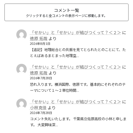
コメント一覧
クリックすると全コメントの表示ページに移動します。
「せかい」と「せかい」が結びつくって？＜２＞
に
徳原 拓哉
より
2026年8月1日
【追記】地理総合との共振を見てとられたとのことにて、た
とえばあるまとまった地理空…
「せかい」と「せかい」が結びつくって？＜２＞
に
徳原 拓哉
より
2026年7月28日
恐れ入ります。横浜国際、徳原です。基本的にそれぞれのテ
ーマについて１〜２単位時間…
「せかい」と「せかい」が結びつくって？＜２＞
に
小林克佳
より
2026年7月28日
コメント失礼いたします。 千葉県立佐原高校の小林と申しま
す。 大変興味深…