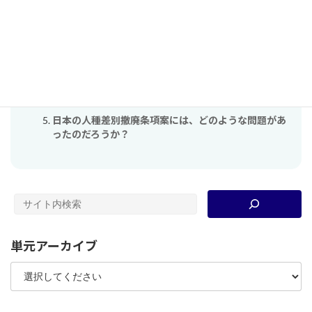
戦時中、禁止されてもパーマを止めなかった 女性たち
は、「何」と戦っていたのだろうか？
『20世紀のグローバル・ヒストリー』資料集（第1章
「人種主義と民族主義の拡大－1900年代」）
『20世紀のグローバル・ヒストリー』資料集（第5章
「世界の破滅、終わらない戦争－1940年代」）
韓国が日本の植民地になる必要があったのか？
日本の人種差別撤廃条項案には、どのような問題があ
ったのだろうか？
単元アーカイブ