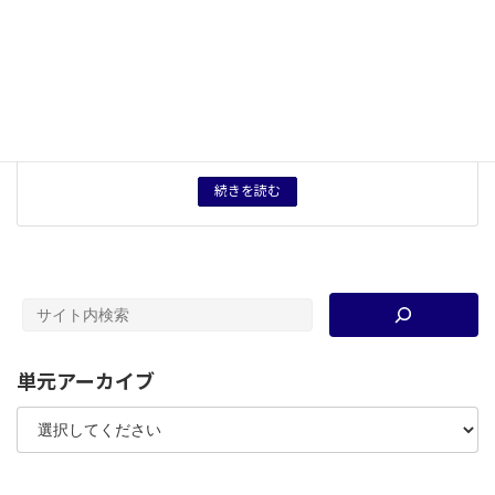
５つの観点
自由・制限
、
対立・協調
、
開発・保全
概念用語
エネルギー
、
グローバル化（グローバリゼーション）
、
資源ナショナリズム
キーワード
ジグソー法
、
石油危機（オイルショック）
、
ブレトン・
ウッズ体制
、
ドル・ショック
、
パクス・アメリカーナ
、
高
度経済成長
、
代替エネルギー
、
省エネルギー
、
中東戦争
タグ
授業プリント
、
授業案
続きを読む
単元アーカイブ