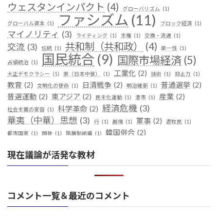
ウェスタンインパクト
(4)
グローバリズム
(1)
ファシズム
(11)
グローバル資本
(1)
ブロック経済
(1)
マイノリティ
(3)
ライティング
(1)
主権
(1)
交換・流通
(1)
共和制（共和政）
(4)
交流
(3)
伝統
(1)
単一性
(1)
国民統合
(9)
国際市場経済
(5)
占領統治
(1)
工業化
(2)
大正デモクラシー
(1)
家（日本中世）
(1)
技術
(1)
抑止力
(1)
教育
(2)
日清戦争
(2)
普通選挙
(2)
文明化の使命
(1)
明治維新
(1)
普選運動
(2)
東アジア
(2)
産業
(2)
民主化運動
(1)
港市
(1)
経済危機
(3)
科学革命
(2)
社会主義の変容
(1)
華夷（中華）思想
(3)
軍事
(2)
行
(1)
越境
(1)
遊牧民
(1)
韓国併合
(2)
都市国家
(1)
開発
(1)
階層制組織
(1)
現在議論が活発な教材
コメント一覧＆最近のコメント