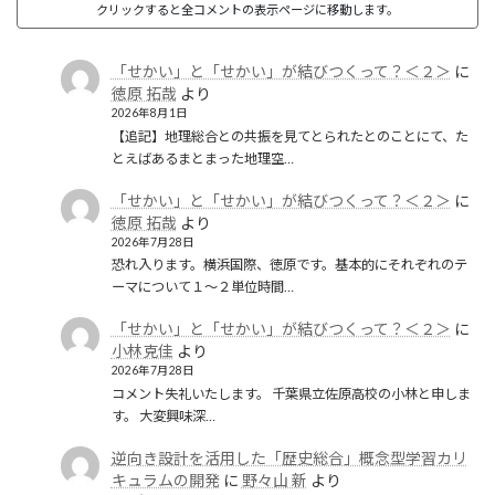
クリックすると全コメントの表示ページに移動します。
「せかい」と「せかい」が結びつくって？＜２＞
に
徳原 拓哉
より
2026年8月1日
【追記】地理総合との共振を見てとられたとのことにて、た
とえばあるまとまった地理空…
「せかい」と「せかい」が結びつくって？＜２＞
に
徳原 拓哉
より
2026年7月28日
恐れ入ります。横浜国際、徳原です。基本的にそれぞれのテ
ーマについて１〜２単位時間…
「せかい」と「せかい」が結びつくって？＜２＞
に
小林克佳
より
2026年7月28日
コメント失礼いたします。 千葉県立佐原高校の小林と申しま
す。 大変興味深…
逆向き設計を活用した「歴史総合」概念型学習カリ
キュラムの開発
に
野々山 新
より