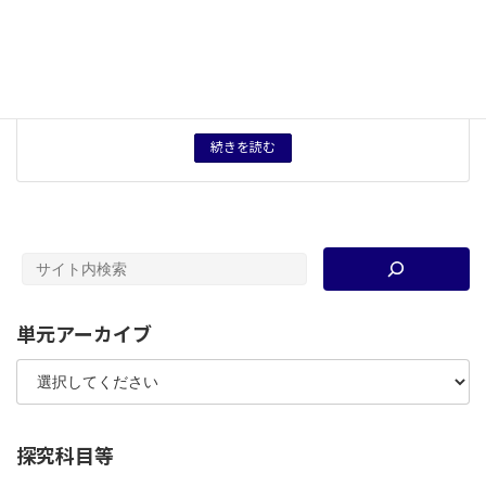
キーワード
レーガン
、
中曾根康弘
、
ケインズ主義
、
産業の空洞化
、
自由化
、
環境規制
、
民営化
、
規制緩和
、
多国籍企業
、
グ
ローバル資本
、
雇用融解
、
ジグソー法
、
液状化
、
市場開
放
、
サッチャー
タグ
授業プリント
、
授業案
続きを読む
単元アーカイブ
探究科目等