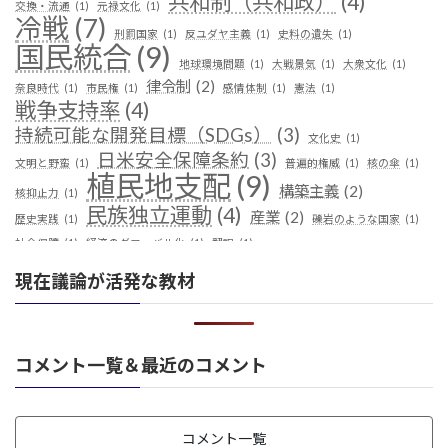
共和制（共和政）
(4)
交換・流通
(1)
元禄文化
(1)
冷戦
(7)
刑罰国家
(1)
反ユダヤ主義
(1)
史料の遺失
(1)
国民統合
(9)
地球環境問題
(1)
大戦景気
(1)
大衆文化
(1)
律令制
(2)
奈良時代
(1)
市民権
(1)
感情体制
(1)
憲法
(1)
戦争支持率
(4)
持続可能な開発目標（SDGs）
(3)
文化史
(1)
日米安全保障条約
(3)
文明と野蛮
(1)
普遍的権威
(1)
核の傘
(1)
植民地支配
(9)
構築主義
(2)
核抑止力
(1)
民族独立運動
(4)
産業
(2)
歴史実践
(1)
礫岩のような国家
(1)
社会保障
(1)
経済のグローバル化
(1)
翻訳
(1)
鎖国
(4)
華夷（中華）思想
(3)
軍事
(2)
都城制
(1)
現在議論が活発な教材
革命
(1)
コメント一覧＆最近のコメント
コメント一覧