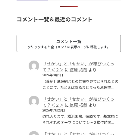
韓国併合
(2)
コメント一覧＆最近のコメント
コメント一覧
クリックすると全コメントの表示ページに移動します。
「せかい」と「せかい」が結びつくっ
て？＜２＞
に
徳原 拓哉
より
2026年8月1日
【追記】地理総合との共振を見てとられたとの
ことにて、たとえばあるまとまった地理空…
「せかい」と「せかい」が結びつくっ
て？＜２＞
に
徳原 拓哉
より
2026年7月28日
恐れ入ります。横浜国際、徳原です。基本的に
それぞれのテーマについて１〜２単位時間…
「せかい」と「せかい」が結びつくっ