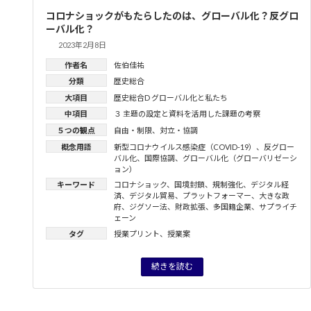
コロナショックがもたらしたのは、グローバル化？反グロ
ーバル化？
2023年2月8日
作者名
佐伯佳祐
分類
歴史総合
大項目
歴史総合D グローバル化と私たち
中項目
３ 主題の設定と資料を活用した課題の考察
５つの観点
自由・制限
、
対立・協調
概念用語
新型コロナウイルス感染症（COVID-19）
、
反グロー
バル化
、
国際協調
、
グローバル化（グローバリゼーシ
ョン）
キーワード
コロナショック
、
国境封鎖
、
規制強化
、
デジタル経
済
、
デジタル貿易
、
プラットフォーマー
、
大きな政
府
、
ジグソー法
、
財政拡張
、
多国籍企業
、
サプライチ
ェーン
タグ
授業プリント
、
授業案
続きを読む