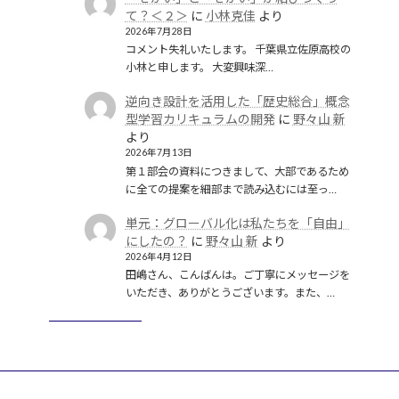
て？＜２＞
に
小林克佳
より
2026年7月28日
コメント失礼いたします。 千葉県立佐原高校の
小林と申します。 大変興味深…
逆向き設計を活用した「歴史総合」概念
型学習カリキュラムの開発
に
野々山 新
より
2026年7月13日
第１部会の資料につきまして、大部であるため
に全ての提案を細部まで読み込むには至っ…
単元：グローバル化は私たちを「自由」
にしたの？
に
野々山 新
より
2026年4月12日
田嶋さん、こんばんは。ご丁寧にメッセージを
いただき、ありがとうございます。また、…