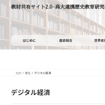
コ
ナ
教材共有サイト2.0−高大連携歴史教育研究
ン
ビ
テ
ゲ
ン
ー
ツ
シ
へ
ョ
ス
ン
キ
に
ッ
移
はじめに
歴史総合
世界史
プ
動
TOP
単元
デジタル経済
デジタル経済