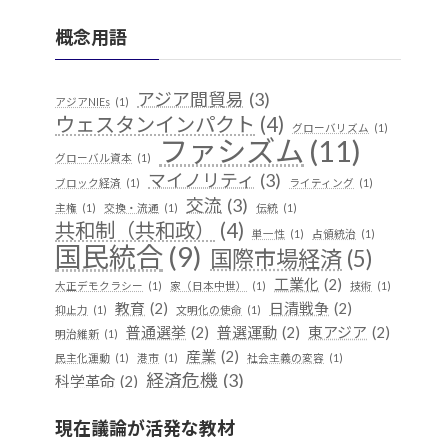
概念用語
アジア間貿易
(3)
アジアNIEs
(1)
ウェスタンインパクト
(4)
グローバリズム
(1)
ファシズム
(11)
グローバル資本
(1)
マイノリティ
(3)
ブロック経済
(1)
ライティング
(1)
交流
(3)
主権
(1)
交換・流通
(1)
伝統
(1)
共和制（共和政）
(4)
単一性
(1)
占領統治
(1)
国民統合
(9)
国際市場経済
(5)
工業化
(2)
大正デモクラシー
(1)
家（日本中世）
(1)
技術
(1)
教育
(2)
日清戦争
(2)
抑止力
(1)
文明化の使命
(1)
普通選挙
(2)
普選運動
(2)
東アジア
(2)
明治維新
(1)
産業
(2)
民主化運動
(1)
港市
(1)
社会主義の変容
(1)
経済危機
(3)
科学革命
(2)
華夷（中華）思想
(3)
軍事
(2)
行
(1)
越境
(1)
現在議論が活発な教材
遊牧民
(1)
都市国家
(1)
開発
(1)
階層制組織
(1)