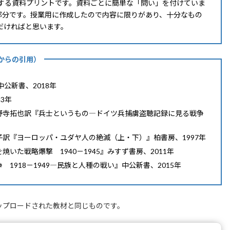
する資料プリントです。資料ごとに簡単な「問い」を付けていま
の部分です。授業用に作成したので内容に限りがあり、十分なもの
だければと思います。
からの引用）
中公新書、2018年
3年
野寺拓也訳『兵士というもの―ドイツ兵捕虜盗聴記録に見る戦争
訳『ヨーロッパ・ユダヤ人の絶滅（上・下）』柏書房、1997年
た戦略爆撃 1940－1945』みすず書房、2011年
918－1949―民族と人種の戦い』中公新書、2015年
アップロードされた教材と同じものです。