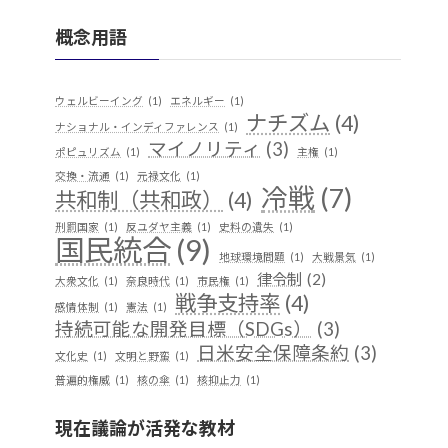
概念用語
ウェルビーイング
(1)
エネルギー
(1)
ナチズム
(4)
ナショナル・インディファレンス
(1)
マイノリティ
(3)
ポピュリズム
(1)
主権
(1)
交換・流通
(1)
元禄文化
(1)
冷戦
(7)
共和制（共和政）
(4)
刑罰国家
(1)
反ユダヤ主義
(1)
史料の遺失
(1)
国民統合
(9)
地球環境問題
(1)
大戦景気
(1)
律令制
(2)
大衆文化
(1)
奈良時代
(1)
市民権
(1)
戦争支持率
(4)
感情体制
(1)
憲法
(1)
持続可能な開発目標（SDGs）
(3)
日米安全保障条約
(3)
文化史
(1)
文明と野蛮
(1)
普遍的権威
(1)
核の傘
(1)
核抑止力
(1)
植民地支配
(9)
構築主義
(2)
現在議論が活発な教材
民族独立運動
(4)
産業
(2)
歴史実践
(1)