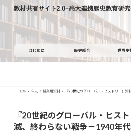
コ
ナ
教材共有サイト2.0−高大連携歴史教育研究
ン
ビ
テ
ゲ
ン
ー
ツ
シ
へ
ョ
ス
ン
キ
に
ッ
移
はじめに
歴史総合
世界史
プ
動
TOP
単元
授業用資料
『20世紀のグローバル・ヒストリー』資料
『20世紀のグローバル・ヒス
滅、終わらない戦争－1940年