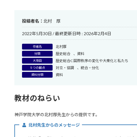
投稿者名：
北村 厚
2022年5月30日
/ 最終更新日時 :
2026年2月4日
北村厚
作者名
歴史総合
、
資料
分類
歴史総合C 国際秩序の変化や大衆化と私たち
大項目
対立・協調
、
統合・分化
５つの観点
資料
資料分類
教材のねらい
神戸学院大学の北村厚先生からの提供です。
北村先生からのメッセージ