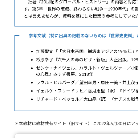
拙著『20世紀のグローバル・ヒストリー』の内容と対応
す。第5章「世界の破滅、終わらない戦争―1930年代」
とは言えませんが、資料を基にした授業の参考にしていた
参考文献（特に出典の記載のないものは『世界史史料』
加藤聖文『「大日本帝国」崩壊――東アジアの1945年』
杉原幸子『六千人の命のビザ・新版』大正出版、199
ゼンケ・ナイツェル、ハラルト・ヴェルツァー／小
の心理』みすず書房、2018年
ラウル・ヒルバーグ／望田幸男・原田一美・井上茂子
イェルケ・フリードリヒ／香月恵里（訳）『ドイツを焼い
リチャード・ベッセル／大山晶（訳）『ナチスの戦争 1
＊本教材は教材共有サイト（旧サイト）に2022年5月30日に