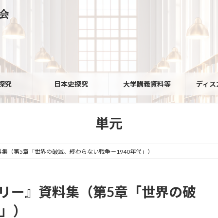
会
探究
日本史探究
大学講義資料等
ディス
単元
集（第5章「世界の破滅、終わらない戦争－1940年代」）
トリー』資料集（第5章「世界の破
代」）