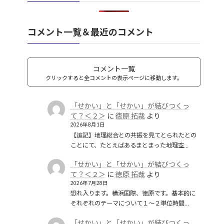
礫岩のような国家
(1)
社会保障
(1)
経済のグローバル化
(1)
華夷（中華）思想
(3)
軍事
(2)
翻訳
(1)
鎖国
(4)
コメント一覧＆最近のコメント
都城制
(1)
革命
(1)
コメント一覧
クリックすると全コメントの表示ページに移動します。
「せかい」と「せかい」が結びつくっ
て？＜２＞
に
徳原 拓哉
より
2026年8月1日
【追記】地理総合との共振を見てとられたとの
ことにて、たとえばあるまとまった地理空…
「せかい」と「せかい」が結びつくっ
て？＜２＞
に
徳原 拓哉
より
2026年7月28日
恐れ入ります。横浜国際、徳原です。基本的に
それぞれのテーマについて１〜２単位時間…
「せかい」と「せかい」が結びつくっ