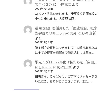
て？＜２＞
に
小林克佳
より
2026年7月28日
コメント失礼いたします。 千葉県立佐原高校の
小林と申します。 大変興味深…
逆向き設計を活用した「歴史総合」概念
型学習カリキュラムの開発
に
野々山 新
より
2026年7月13日
第１部会の資料につきまして、大部であるため
に全ての提案を細部まで読み込むには至っ…
単元：グローバル化は私たちを「自由」
にしたの？
に
野々山 新
より
2026年4月12日
田嶋さん、こんばんは。ご丁寧にメッセージを
いただき、ありがとうございます。また、…