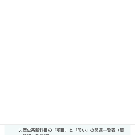
コメント
コメントはログイン中の会員のみ表示されます。
関連する単元（自動検出）
北村厚著『教養のグローバル・ヒストリー』からの
「問い」と「ねらい」の一覧
【改訂版】『高等学校学習指導要領』（地理歴史科）
「問い」の一覧－「歴史総合」編－
【改訂版】『高等学校学習指導要領』（地理歴史科）
「問い」の一覧－「日本史探究」編－
【改訂版】『高等学校学習指導要領』（地理歴史科）
「問い」の一覧－「世界史探究」編－
歴史系新科目の「項目」と「問い」の関連一覧表（簡