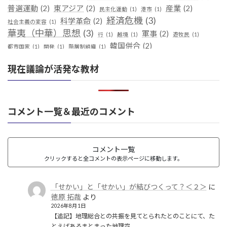
普選運動
(2)
東アジア
(2)
産業
(2)
民主化運動
(1)
港市
(1)
経済危機
(3)
科学革命
(2)
社会主義の変容
(1)
華夷（中華）思想
(3)
軍事
(2)
行
(1)
越境
(1)
遊牧民
(1)
韓国併合
(2)
都市国家
(1)
開発
(1)
階層制組織
(1)
現在議論が活発な教材
コメント一覧＆最近のコメント
コメント一覧
クリックすると全コメントの表示ページに移動します。
「せかい」と「せかい」が結びつくって？＜２＞
に
徳原 拓哉
より
2026年8月1日
【追記】地理総合との共振を見てとられたとのことにて、た
とえばあるまとまった地理空…