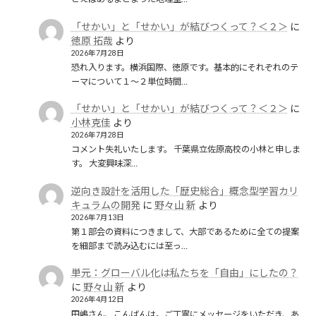
「せかい」と「せかい」が結びつくって？＜２＞
に
徳原 拓哉
より
2026年7月28日
恐れ入ります。横浜国際、徳原です。基本的にそれぞれのテ
ーマについて１〜２単位時間…
「せかい」と「せかい」が結びつくって？＜２＞
に
小林克佳
より
2026年7月28日
コメント失礼いたします。 千葉県立佐原高校の小林と申しま
す。 大変興味深…
逆向き設計を活用した「歴史総合」概念型学習カリ
キュラムの開発
に
野々山 新
より
2026年7月13日
第１部会の資料につきまして、大部であるために全ての提案
を細部まで読み込むには至っ…
単元：グローバル化は私たちを「自由」にしたの？
に
野々山 新
より
2026年4月12日
田嶋さん、こんばんは。ご丁寧にメッセージをいただき、あ