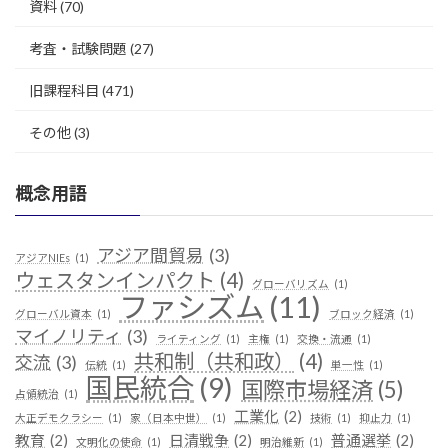
資料
(70)
考査・試験問題
(27)
旧課程科目
(471)
その他
(3)
概念用語
アジア間貿易
(3)
アジアNIEs
(1)
ウェスタンインパクト
(4)
グローバリズム
(1)
ファシズム
(11)
グローバル資本
(1)
ブロック経済
(1)
マイノリティ
(3)
ライティング
(1)
主権
(1)
交換・流通
(1)
共和制（共和政）
(4)
交流
(3)
伝統
(1)
単一性
(1)
国民統合
(9)
国際市場経済
(5)
占領統治
(1)
工業化
(2)
大正デモクラシー
(1)
家（日本中世）
(1)
技術
(1)
抑止力
(1)
教育
(2)
日清戦争
(2)
普通選挙
(2)
文明化の使命
(1)
明治維新
(1)