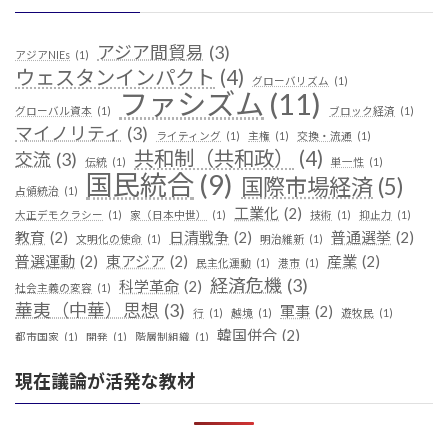
アジア間貿易
(3)
アジアNIEs
(1)
ウェスタンインパクト
(4)
グローバリズム
(1)
ファシズム
(11)
グローバル資本
(1)
ブロック経済
(1)
マイノリティ
(3)
ライティング
(1)
主権
(1)
交換・流通
(1)
共和制（共和政）
(4)
交流
(3)
伝統
(1)
単一性
(1)
国民統合
(9)
国際市場経済
(5)
占領統治
(1)
工業化
(2)
大正デモクラシー
(1)
家（日本中世）
(1)
技術
(1)
抑止力
(1)
教育
(2)
日清戦争
(2)
普通選挙
(2)
文明化の使命
(1)
明治維新
(1)
普選運動
(2)
東アジア
(2)
産業
(2)
民主化運動
(1)
港市
(1)
経済危機
(3)
科学革命
(2)
社会主義の変容
(1)
華夷（中華）思想
(3)
軍事
(2)
行
(1)
越境
(1)
遊牧民
(1)
韓国併合
(2)
都市国家
(1)
開発
(1)
階層制組織
(1)
現在議論が活発な教材