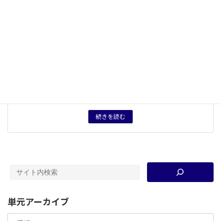
概念用語
華夷（中華）思想
、
ナショナリズム
、
同化政策
、
中央ユ
ーラシア
、
ウイグル問題
キーワード
岳飛
、
南宋
、
金（王朝）
、
女真
、
メタヒストリー
、
前近
代
、
秦檜
タグ
授業用資料
育成したい力
価値の相対化を行う姿勢。他者の置かれた文脈を知りそ
れらをもとに他者とわかり合おうとする力。解釈や言説
の権力への批判的意識。
続きを読む
単元アーカイブ