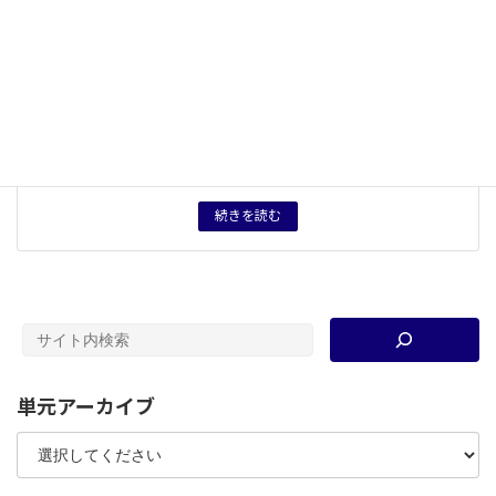
５つの観点
統合・分化
概念用語
大衆化
キーワード
問い作り
、
教科書ビンゴー
、
大衆化
、
診断的評価
タグ
授業プリント
育成したい力
「深い問い」を考えられる創造力や表現力。
続きを読む
単元アーカイブ