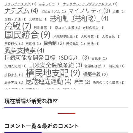
ウェルビーイング
(1)
エネルギー
(1)
ナショナル・インディファレンス
(1)
ナチズム
(4)
マイノリティ
(3)
ポピュリズム
(1)
主権
(1)
共和制（共和政）
(4)
交換・流通
(1)
元禄文化
(1)
冷戦
(7)
刑罰国家
(1)
反ユダヤ主義
(1)
史料の遺失
(1)
国民統合
(9)
地球環境問題
(1)
大戦景気
(1)
大衆文化
(1)
律令制
(2)
奈良時代
(1)
市民権
(1)
感情体制
(1)
憲法
(1)
戦争支持率
(4)
持続可能な開発目標（SDGs）
(3)
文化史
(1)
日米安全保障条約
(3)
文明と野蛮
(1)
普遍的権威
(1)
核の傘
(1)
植民地支配
(9)
構築主義
(2)
核抑止力
(1)
民族独立運動
(4)
産業
(2)
歴史実践
(1)
礫岩のような国家
(1)
社会保障
(1)
経済のグローバル化
(1)
翻訳
(1)
鎖国
(4)
華夷（中華）思想
(3)
軍事
(2)
都城制
(1)
現在議論が活発な教材
革命
(1)
コメント一覧＆最近のコメント