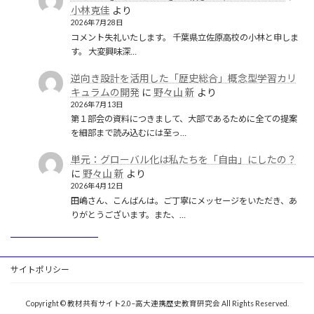
小林克佳
より
2026年7月28日
コメント失礼いたします。 千葉県立佐原高校の小林と申しま
す。 大変興味深…
逆向き設計を活用した「歴史総合」概念型学習カリ
キュラムの開発
に
野々山 新
より
2026年7月13日
第１部会の資料につきまして、大部であるために全ての提案
を細部まで読み込むには至っ…
単元：グローバル化は私たちを「自由」にしたの？
に
野々山 新
より
2026年4月12日
田嶋さん、こんばんは。ご丁寧にメッセージをいただき、あ
りがとうございます。また、…
サイトポリシー
Copyright © 教材共有サイト2.0−高大連携歴史教育研究会 All Rights Reserved.