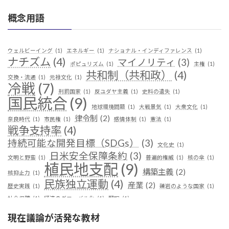
概念用語
ウェルビーイング
(1)
エネルギー
(1)
ナショナル・インディファレンス
(1)
ナチズム
(4)
マイノリティ
(3)
ポピュリズム
(1)
主権
(1)
共和制（共和政）
(4)
交換・流通
(1)
元禄文化
(1)
冷戦
(7)
刑罰国家
(1)
反ユダヤ主義
(1)
史料の遺失
(1)
国民統合
(9)
地球環境問題
(1)
大戦景気
(1)
大衆文化
(1)
律令制
(2)
奈良時代
(1)
市民権
(1)
感情体制
(1)
憲法
(1)
戦争支持率
(4)
持続可能な開発目標（SDGs）
(3)
文化史
(1)
日米安全保障条約
(3)
文明と野蛮
(1)
普遍的権威
(1)
核の傘
(1)
植民地支配
(9)
構築主義
(2)
核抑止力
(1)
民族独立運動
(4)
産業
(2)
歴史実践
(1)
礫岩のような国家
(1)
社会保障
(1)
経済のグローバル化
(1)
翻訳
(1)
鎖国
(4)
華夷（中華）思想
(3)
軍事
(2)
都城制
(1)
現在議論が活発な教材
革命
(1)