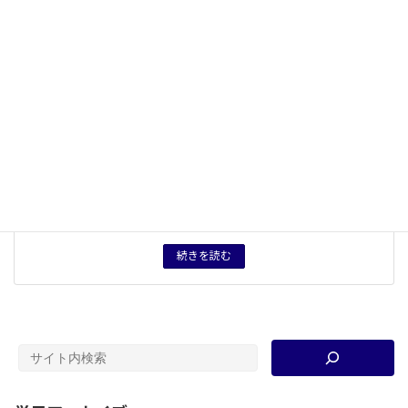
定と資料を活用した課題の考察
５つの観点
開発・保全
概念用語
社会運動
、
ジェンダー
、
近代家族
、
高度経済成長期
キーワード
フェミニズム
、
公害問題
、
東京オリンピック（1964）
、
日本型経営
、
フォークソング
、
サラリーマンと主婦
、
エ
コロジー
、
高度経済成長
タグ
授業プリント
、
授業用資料
育成したい力
近くて遠い、「戦後昭和」の様子について、理解を深
め、現在との距離感を考える。「開発」と「保全」の視
点から、戦後の日本の「経済大国化」を考察する。
続きを読む