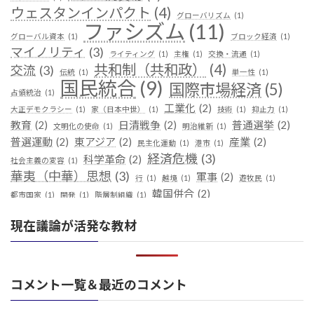
ウェスタンインパクト
(4)
グローバリズム
(1)
ファシズム
(11)
グローバル資本
(1)
ブロック経済
(1)
マイノリティ
(3)
ライティング
(1)
主権
(1)
交換・流通
(1)
共和制（共和政）
(4)
交流
(3)
伝統
(1)
単一性
(1)
国民統合
(9)
国際市場経済
(5)
占領統治
(1)
工業化
(2)
大正デモクラシー
(1)
家（日本中世）
(1)
技術
(1)
抑止力
(1)
教育
(2)
日清戦争
(2)
普通選挙
(2)
文明化の使命
(1)
明治維新
(1)
普選運動
(2)
東アジア
(2)
産業
(2)
民主化運動
(1)
港市
(1)
経済危機
(3)
科学革命
(2)
社会主義の変容
(1)
華夷（中華）思想
(3)
軍事
(2)
行
(1)
越境
(1)
遊牧民
(1)
韓国併合
(2)
都市国家
(1)
開発
(1)
階層制組織
(1)
現在議論が活発な教材
コメント一覧＆最近のコメント