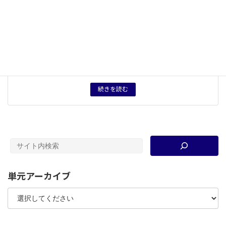
中項目
２ 主題の設定と資料を活用した課題の考察
５つの観点
自由・制限
概念用語
民主主義
、
資本主義
、
社会主義
、
第三世界
、
開発独裁
キーワード
計画経済
、
外資誘致
、
市場開放
、
ネルー
、
政府開発援
助
、
ラテンアメリカ
、
親米
、
カストロ
、
ゲバラ
、
キュー
バ危機
タグ
授業プリント
、
授業案
続きを読む
単元アーカイブ