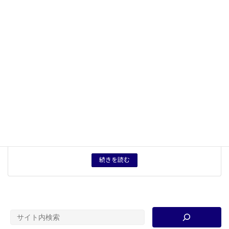
定と資料を活用した課題の考察
５つの観点
開発・保全
概念用語
冷戦
、
開発独裁
、
経済成長
、
権威主義
、
強権的
、
アジア
NIEs
キーワード
ベトナム戦争
、
スハルト
、
リークワンユー
、
マハティー
ル
、
シンガポール
、
インドネシア
、
マレーシア
、
東南ア
ジア
タグ
授業プリント
育成したい力
短絡に陥ることなく歴史的事象を冷静に分析する力を養
う。（短絡とは、「社会主義国は悪で資本主義国は
善」、「アジアは遅れていて欧米は進んでいる」の類の
ものである。）
続きを読む