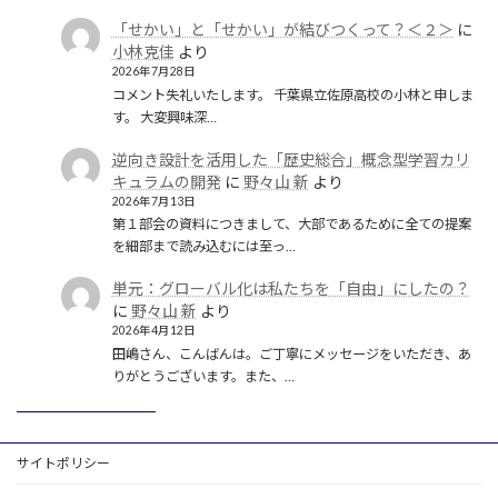
「せかい」と「せかい」が結びつくって？＜２＞
に
小林克佳
より
2026年7月28日
コメント失礼いたします。 千葉県立佐原高校の小林と申しま
す。 大変興味深…
逆向き設計を活用した「歴史総合」概念型学習カリ
キュラムの開発
に
野々山 新
より
2026年7月13日
第１部会の資料につきまして、大部であるために全ての提案
を細部まで読み込むには至っ…
単元：グローバル化は私たちを「自由」にしたの？
に
野々山 新
より
2026年4月12日
田嶋さん、こんばんは。ご丁寧にメッセージをいただき、あ
りがとうございます。また、…
サイトポリシー