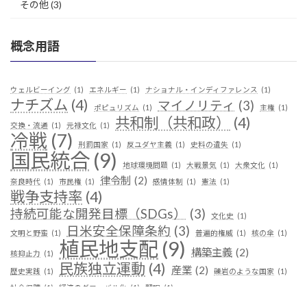
その他
(3)
概念用語
ウェルビーイング
(1)
エネルギー
(1)
ナショナル・インディファレンス
(1)
ナチズム
(4)
マイノリティ
(3)
ポピュリズム
(1)
主権
(1)
共和制（共和政）
(4)
交換・流通
(1)
元禄文化
(1)
冷戦
(7)
刑罰国家
(1)
反ユダヤ主義
(1)
史料の遺失
(1)
国民統合
(9)
地球環境問題
(1)
大戦景気
(1)
大衆文化
(1)
律令制
(2)
奈良時代
(1)
市民権
(1)
感情体制
(1)
憲法
(1)
戦争支持率
(4)
持続可能な開発目標（SDGs）
(3)
文化史
(1)
日米安全保障条約
(3)
文明と野蛮
(1)
普遍的権威
(1)
核の傘
(1)
植民地支配
(9)
構築主義
(2)
核抑止力
(1)
民族独立運動
(4)
産業
(2)
歴史実践
(1)
礫岩のような国家
(1)
社会保障
(1)
経済のグローバル化
(1)
翻訳
(1)
鎖国
(4)
華夷（中華）思想
(3)
軍事
(2)
都城制
(1)