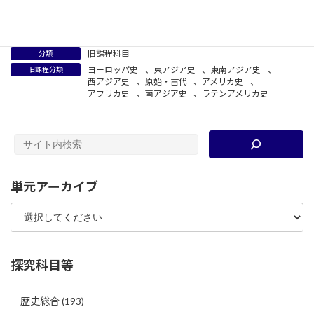
旧課程科目
分類
ヨーロッパ史
、
東アジア史
、
東南アジア史
、
旧課程分類
西アジア史
、
原始・古代
、
アメリカ史
、
アフリカ史
、
南アジア史
、
ラテンアメリカ史
単元アーカイブ
探究科目等
歴史総合
(193)