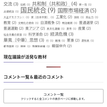
共和制（共和政）
(4)
交流
(3)
伝統
(1)
単一性
(1)
国民統合
(9)
国際市場経済
(5)
占領統治
(1)
工業化
(2)
大正デモクラシー
(1)
家（日本中世）
(1)
技術
(1)
抑止力
(1)
教育
(2)
日清戦争
(2)
普通選挙
(2)
文明化の使命
(1)
明治維新
(1)
普選運動
(2)
東アジア
(2)
産業
(2)
民主化運動
(1)
港市
(1)
経済危機
(3)
科学革命
(2)
社会主義の変容
(1)
華夷（中華）思想
(3)
軍事
(2)
行
(1)
越境
(1)
遊牧民
(1)
韓国併合
(2)
都市国家
(1)
開発
(1)
階層制組織
(1)
現在議論が活発な教材
コメント一覧＆最近のコメント
コメント一覧
クリックすると全コメントの表示ページに移動します。