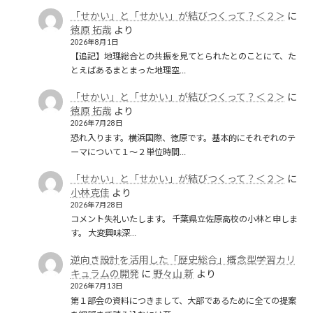
「せかい」と「せかい」が結びつくって？＜２＞
に
徳原 拓哉
より
2026年8月1日
【追記】地理総合との共振を見てとられたとのことにて、た
とえばあるまとまった地理空…
「せかい」と「せかい」が結びつくって？＜２＞
に
徳原 拓哉
より
2026年7月28日
恐れ入ります。横浜国際、徳原です。基本的にそれぞれのテ
ーマについて１〜２単位時間…
「せかい」と「せかい」が結びつくって？＜２＞
に
小林克佳
より
2026年7月28日
コメント失礼いたします。 千葉県立佐原高校の小林と申しま
す。 大変興味深…
逆向き設計を活用した「歴史総合」概念型学習カリ
キュラムの開発
に
野々山 新
より
2026年7月13日
第１部会の資料につきまして、大部であるために全ての提案