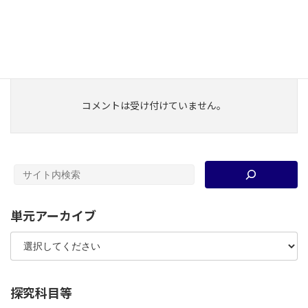
旧課程科目
分類
ヨーロッパ史
、
近現代
、
戦後
、
東南アジア史
、
旧課程分類
西アジア史
、
イスラーム史
、
アメリカ史
コメントは受け付けていません。
単元アーカイブ
探究科目等