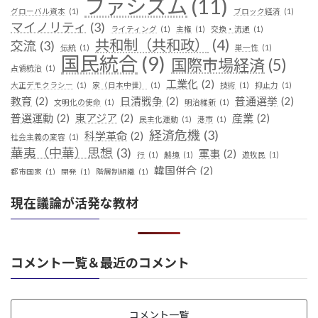
ファシズム
(11)
グローバル資本
(1)
ブロック経済
(1)
マイノリティ
(3)
ライティング
(1)
主権
(1)
交換・流通
(1)
共和制（共和政）
(4)
交流
(3)
伝統
(1)
単一性
(1)
国民統合
(9)
国際市場経済
(5)
占領統治
(1)
工業化
(2)
大正デモクラシー
(1)
家（日本中世）
(1)
技術
(1)
抑止力
(1)
教育
(2)
日清戦争
(2)
普通選挙
(2)
文明化の使命
(1)
明治維新
(1)
普選運動
(2)
東アジア
(2)
産業
(2)
民主化運動
(1)
港市
(1)
経済危機
(3)
科学革命
(2)
社会主義の変容
(1)
華夷（中華）思想
(3)
軍事
(2)
行
(1)
越境
(1)
遊牧民
(1)
韓国併合
(2)
都市国家
(1)
開発
(1)
階層制組織
(1)
現在議論が活発な教材
コメント一覧＆最近のコメント
コメント一覧