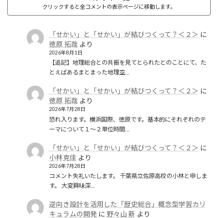
クリックすると全コメントの表示ページに移動します。
「せかい」と「せかい」が結びつくって？＜２＞
に
徳原 拓哉
より
2026年8月1日
【追記】地理総合との共振を見てとられたとのことにて、た
とえばあるまとまった地理空…
「せかい」と「せかい」が結びつくって？＜２＞
に
徳原 拓哉
より
2026年7月28日
恐れ入ります。横浜国際、徳原です。基本的にそれぞれのテ
ーマについて１〜２単位時間…
「せかい」と「せかい」が結びつくって？＜２＞
に
小林克佳
より
2026年7月28日
コメント失礼いたします。 千葉県立佐原高校の小林と申しま
す。 大変興味深…
逆向き設計を活用した「歴史総合」概念型学習カリ
キュラムの開発
に
野々山 新
より