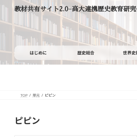
コ
ナ
教材共有サイト2.0−高大連携歴史教育研究
ン
ビ
テ
ゲ
ン
ー
ツ
シ
へ
ョ
ス
ン
キ
に
ッ
移
はじめに
歴史総合
世界史
プ
動
TOP
単元
ピピン
ピピン