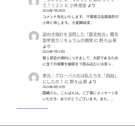
て？＜２＞
に
小林克佳
より
2026年7月28日
コメント失礼いたします。 千葉県立佐原高校の
小林と申します。 大変興味深…
逆向き設計を活用した「歴史総合」概念
型学習カリキュラムの開発
に
野々山 新
より
2026年7月13日
第１部会の資料につきまして、大部であるため
に全ての提案を細部まで読み込むには至っ…
単元：グローバル化は私たちを「自由」
にしたの？
に
野々山 新
より
2026年4月12日
田嶋さん、こんばんは。ご丁寧にメッセージを
いただき、ありがとうございます。また、…