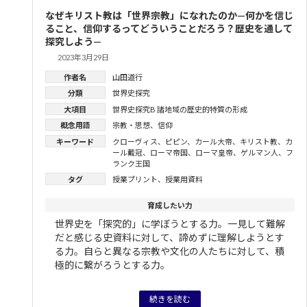
なぜキリスト教は「世界宗教」になれたのか—何かを信じ
ること、信仰するってどういうことだろう？歴史を通して
探究しよう—
2023年3月29日
作者名
山田道行
分類
世界史探究
大項目
世界史探究B 諸地域の歴史的特質の形成
概念用語
宗教・思想
、
信仰
キーワード
クローヴィス
、
ピピン
、
カール大帝
、
キリスト教
、
カ
ール戴冠
、
ローマ帝国
、
ローマ皇帝
、
ゲルマン人
、
フ
ランク王国
タグ
授業プリント
、
授業用資料
育成したい力
世界史を「探究的」に学ぼうとする力。一見して難解
だと感じる史資料に対して、諦めずに理解しようとす
る力。自らと異なる宗教や文化の人たちに対して、積
極的に繋がろうとする力。
続きを読む