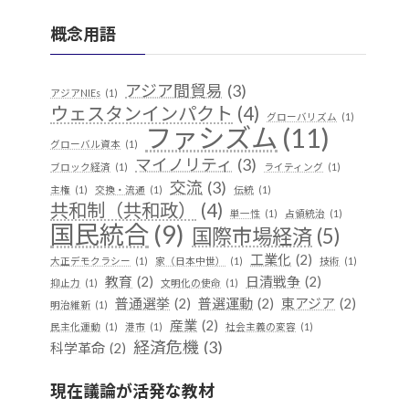
概念用語
アジア間貿易
(3)
アジアNIEs
(1)
ウェスタンインパクト
(4)
グローバリズム
(1)
ファシズム
(11)
グローバル資本
(1)
マイノリティ
(3)
ブロック経済
(1)
ライティング
(1)
交流
(3)
主権
(1)
交換・流通
(1)
伝統
(1)
共和制（共和政）
(4)
単一性
(1)
占領統治
(1)
国民統合
(9)
国際市場経済
(5)
工業化
(2)
大正デモクラシー
(1)
家（日本中世）
(1)
技術
(1)
教育
(2)
日清戦争
(2)
抑止力
(1)
文明化の使命
(1)
普通選挙
(2)
普選運動
(2)
東アジア
(2)
明治維新
(1)
産業
(2)
民主化運動
(1)
港市
(1)
社会主義の変容
(1)
経済危機
(3)
科学革命
(2)
華夷（中華）思想
(3)
軍事
(2)
行
(1)
越境
(1)
現在議論が活発な教材
遊牧民
(1)
都市国家
(1)
開発
(1)
階層制組織
(1)