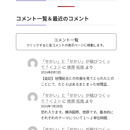
韓国併合
(2)
コメント一覧＆最近のコメント
コメント一覧
クリックすると全コメントの表示ページに移動します。
「せかい」と「せかい」が結びつくっ
て？＜２＞
に
徳原 拓哉
より
2026年8月1日
【追記】地理総合との共振を見てとられたとの
ことにて、たとえばあるまとまった地理空…
「せかい」と「せかい」が結びつくっ
て？＜２＞
に
徳原 拓哉
より
2026年7月28日
恐れ入ります。横浜国際、徳原です。基本的に
それぞれのテーマについて１〜２単位時間…
「せかい」と「せかい」が結びつくっ