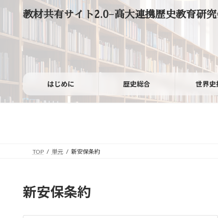
コ
ナ
教材共有サイト2.0−高大連携歴史教育研究
ン
ビ
テ
ゲ
ン
ー
ツ
シ
へ
ョ
ス
ン
キ
に
ッ
移
はじめに
歴史総合
世界史
プ
動
TOP
単元
新安保条約
新安保条約