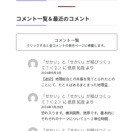
韓国併合
(2)
コメント一覧＆最近のコメント
コメント一覧
クリックすると全コメントの表示ページに移動します。
「せかい」と「せかい」が結びつくっ
て？＜２＞
に
徳原 拓哉
より
2026年8月1日
【追記】地理総合との共振を見てとられたとの
ことにて、たとえばあるまとまった地理空…
「せかい」と「せかい」が結びつくっ
て？＜２＞
に
徳原 拓哉
より
2026年7月28日
恐れ入ります。横浜国際、徳原です。基本的に
それぞれのテーマについて１〜２単位時間…
「せかい」と「せかい」が結びつくっ