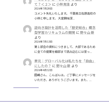
て？＜２＞
に
小林克佳
より
2026年7月28日
コメント失礼いたします。 千葉県立佐原高校の
小林と申します。 大変興味深…
逆向き設計を活用した「歴史総合」概念
型学習カリキュラムの開発
に
野々山 新
より
2026年7月13日
第１部会の資料につきまして、大部であるため
に全ての提案を細部まで読み込むには至っ…
単元：グローバル化は私たちを「自由」
にしたの？
に
野々山 新
より
2026年4月12日
田嶋さん、こんばんは。ご丁寧にメッセージを
いただき、ありがとうございます。また、…