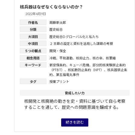
核兵器はなぜなくならないのか？
2022年4月9日
作者名
周藤新太郎
分類
歴史総合
大項目
歴史総合D グローバル化と私たち
中項目
２ 主題の設定と資料を活用した課題の考察
５つの観点
開発・保全
概念用語
冷戦
、
平和運動
、
核抑止力
、
核の傘
、
核軍縮
キーワード
新安保条約
、
キューバ危機
、
部分的核実験禁止条約
（PTBT）
、
核拡散防止条約（NPT）
、
核兵器禁止条
約
、
第五福竜丸事件
タグ
授業プリント
育成したい力
核開発と核廃絶の動きを史・資料に基づいて自ら考察
することを通して、歴史への問題意識を醸成する。
続きを読む