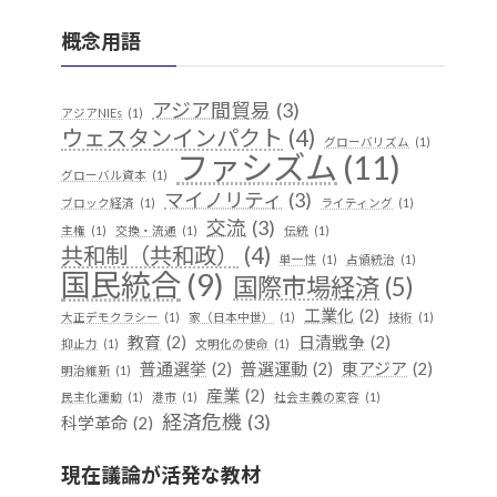
概念用語
アジア間貿易
(3)
アジアNIEs
(1)
ウェスタンインパクト
(4)
グローバリズム
(1)
ファシズム
(11)
グローバル資本
(1)
マイノリティ
(3)
ブロック経済
(1)
ライティング
(1)
交流
(3)
主権
(1)
交換・流通
(1)
伝統
(1)
共和制（共和政）
(4)
単一性
(1)
占領統治
(1)
国民統合
(9)
国際市場経済
(5)
工業化
(2)
大正デモクラシー
(1)
家（日本中世）
(1)
技術
(1)
教育
(2)
日清戦争
(2)
抑止力
(1)
文明化の使命
(1)
普通選挙
(2)
普選運動
(2)
東アジア
(2)
明治維新
(1)
産業
(2)
民主化運動
(1)
港市
(1)
社会主義の変容
(1)
経済危機
(3)
科学革命
(2)
華夷（中華）思想
(3)
軍事
(2)
行
(1)
越境
(1)
現在議論が活発な教材
遊牧民
(1)
都市国家
(1)
開発
(1)
階層制組織
(1)