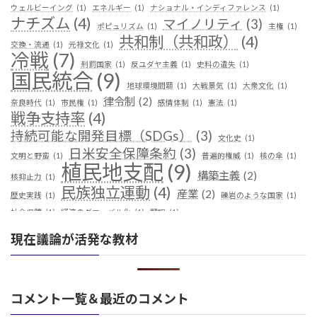
ウェルビーイング
(1)
エネルギー
(1)
ナショナル・インディファレンス
(1)
ナチズム
(4)
マイノリティ
(3)
ポピュリズム
(1)
主権
(1)
共和制（共和政）
(4)
交換・流通
(1)
元禄文化
(1)
冷戦
(7)
刑罰国家
(1)
反ユダヤ主義
(1)
史料の遺失
(1)
国民統合
(9)
地球環境問題
(1)
大戦景気
(1)
大衆文化
(1)
律令制
(2)
奈良時代
(1)
市民権
(1)
感情体制
(1)
憲法
(1)
戦争支持率
(4)
持続可能な開発目標（SDGs）
(3)
文化史
(1)
日米安全保障条約
(3)
文明と野蛮
(1)
普遍的権威
(1)
核の傘
(1)
植民地支配
(9)
構築主義
(2)
核抑止力
(1)
民族独立運動
(4)
産業
(2)
歴史実践
(1)
礫岩のような国家
(1)
社会保障
(1)
経済のグローバル化
(1)
翻訳
(1)
鎖国
(4)
華夷（中華）思想
(3)
軍事
(2)
都城制
(1)
現在議論が活発な教材
革命
(1)
コメント一覧＆最近のコメント