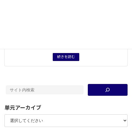
概念用語
旧石器時代
、
縄文時代
、
弥生時代
、
古墳時代
、
飛鳥時
代
、
奈良時代
タグ
授業用資料
、
テスト案
育成したい力
歴史を縦の軸を中心に流れの中で理解する力。理解した
流れを踏まえて資料を分析する力。
続きを読む
単元アーカイブ