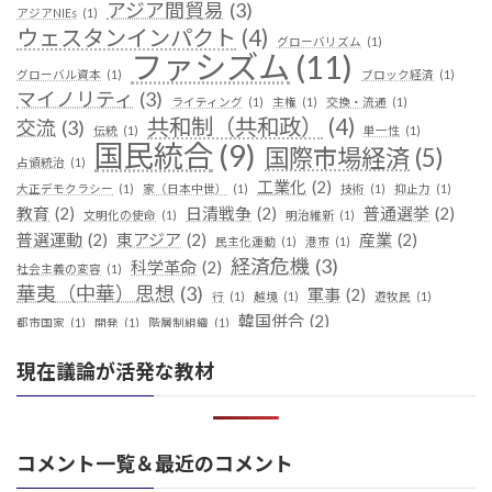
アジア間貿易
(3)
アジアNIEs
(1)
ウェスタンインパクト
(4)
グローバリズム
(1)
ファシズム
(11)
グローバル資本
(1)
ブロック経済
(1)
マイノリティ
(3)
ライティング
(1)
主権
(1)
交換・流通
(1)
共和制（共和政）
(4)
交流
(3)
伝統
(1)
単一性
(1)
国民統合
(9)
国際市場経済
(5)
占領統治
(1)
工業化
(2)
大正デモクラシー
(1)
家（日本中世）
(1)
技術
(1)
抑止力
(1)
教育
(2)
日清戦争
(2)
普通選挙
(2)
文明化の使命
(1)
明治維新
(1)
普選運動
(2)
東アジア
(2)
産業
(2)
民主化運動
(1)
港市
(1)
経済危機
(3)
科学革命
(2)
社会主義の変容
(1)
華夷（中華）思想
(3)
軍事
(2)
行
(1)
越境
(1)
遊牧民
(1)
韓国併合
(2)
都市国家
(1)
開発
(1)
階層制組織
(1)
現在議論が活発な教材
コメント一覧＆最近のコメント