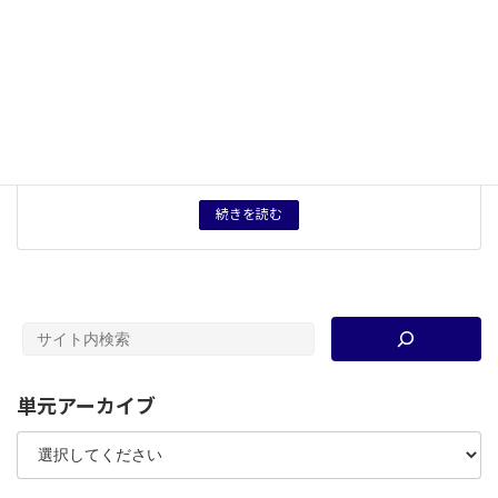
概念用語
旧石器時代
、
縄文時代
、
弥生時代
、
古墳時代
、
飛鳥時
代
、
奈良時代
タグ
授業用資料
、
テスト案
育成したい力
歴史を縦の軸を中心に流れの中で理解する力。理解した
流れを踏まえて資料を分析する力。
続きを読む
単元アーカイブ