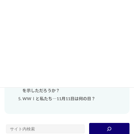
コメントはログイン中の会員のみ表示されます。
関連する単元（自動検出）
「戦争によって女性は解放された」という言説に、ど
の程度、賛成・反対？
【大衆化と私たち】単元３：民主主義って良いも
の？〜「デモクラシー」の形はみんな同じ？〜
たのしいクリスマスの歴史：「伝統」ってなんだろう
ソ連の成立とアメリカの台頭は、当時の「大衆」に何
を示しただろうか？
WWⅠと私たち―11月11日は何の日？