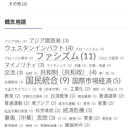
その他
(3)
概念用語
アジア間貿易
(3)
アジアNIEs
(1)
ウェスタンインパクト
(4)
グローバリズム
(1)
ファシズム
(11)
グローバル資本
(1)
ブロック経済
(1)
マイノリティ
(3)
ライティング
(1)
主権
(1)
交換・流通
(1)
共和制（共和政）
(4)
交流
(3)
伝統
(1)
単一性
(1)
国民統合
(9)
国際市場経済
(5)
占領統治
(1)
工業化
(2)
大正デモクラシー
(1)
家（日本中世）
(1)
技術
(1)
抑止力
(1)
教育
(2)
日清戦争
(2)
普通選挙
(2)
文明化の使命
(1)
明治維新
(1)
普選運動
(2)
東アジア
(2)
産業
(2)
民主化運動
(1)
港市
(1)
経済危機
(3)
科学革命
(2)
社会主義の変容
(1)
華夷（中華）思想
(3)
軍事
(2)
行
(1)
越境
(1)
遊牧民
(1)
韓国併合
(2)
都市国家
(1)
開発
(1)
階層制組織
(1)