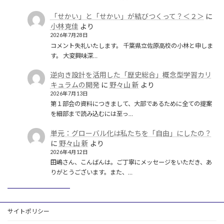
「せかい」と「せかい」が結びつくって？＜２＞
に
小林克佳
より
2026年7月28日
コメント失礼いたします。 千葉県立佐原高校の小林と申しま
す。 大変興味深…
逆向き設計を活用した「歴史総合」概念型学習カリ
キュラムの開発
に
野々山 新
より
2026年7月13日
第１部会の資料につきまして、大部であるために全ての提案
を細部まで読み込むには至っ…
単元：グローバル化は私たちを「自由」にしたの？
に
野々山 新
より
2026年4月12日
田嶋さん、こんばんは。ご丁寧にメッセージをいただき、あ
りがとうございます。また、…
サイトポリシー