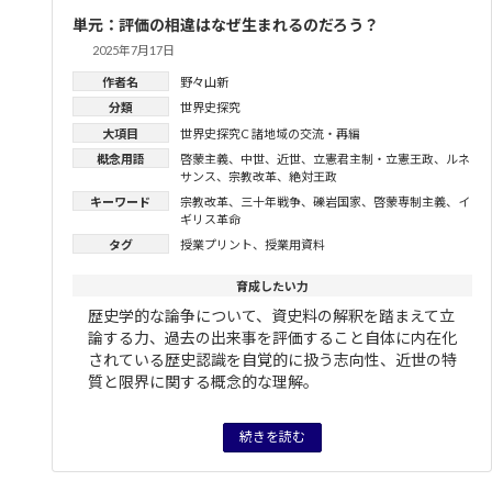
単元：評価の相違はなぜ生まれるのだろう？
2025年7月17日
作者名
野々山新
分類
世界史探究
大項目
世界史探究C 諸地域の交流・再編
概念用語
啓蒙主義
、
中世
、
近世
、
立憲君主制・立憲王政
、
ルネ
サンス
、
宗教改革
、
絶対王政
キーワード
宗教改革
、
三十年戦争
、
礫岩国家
、
啓蒙専制主義
、
イ
ギリス革命
タグ
授業プリント
、
授業用資料
育成したい力
歴史学的な論争について、資史料の解釈を踏まえて立
論する力、過去の出来事を評価すること自体に内在化
されている歴史認識を自覚的に扱う志向性、近世の特
質と限界に関する概念的な理解。
続きを読む