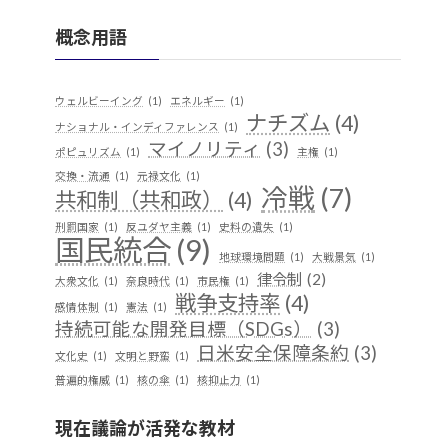
概念用語
ウェルビーイング
(1)
エネルギー
(1)
ナチズム
(4)
ナショナル・インディファレンス
(1)
マイノリティ
(3)
ポピュリズム
(1)
主権
(1)
交換・流通
(1)
元禄文化
(1)
冷戦
(7)
共和制（共和政）
(4)
刑罰国家
(1)
反ユダヤ主義
(1)
史料の遺失
(1)
国民統合
(9)
地球環境問題
(1)
大戦景気
(1)
律令制
(2)
大衆文化
(1)
奈良時代
(1)
市民権
(1)
戦争支持率
(4)
感情体制
(1)
憲法
(1)
持続可能な開発目標（SDGs）
(3)
日米安全保障条約
(3)
文化史
(1)
文明と野蛮
(1)
普遍的権威
(1)
核の傘
(1)
核抑止力
(1)
植民地支配
(9)
構築主義
(2)
現在議論が活発な教材
民族独立運動
(4)
産業
(2)
歴史実践
(1)