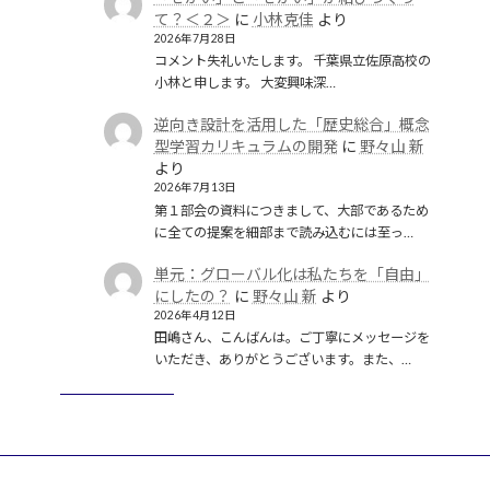
て？＜２＞
に
小林克佳
より
2026年7月28日
コメント失礼いたします。 千葉県立佐原高校の
小林と申します。 大変興味深…
逆向き設計を活用した「歴史総合」概念
型学習カリキュラムの開発
に
野々山 新
より
2026年7月13日
第１部会の資料につきまして、大部であるため
に全ての提案を細部まで読み込むには至っ…
単元：グローバル化は私たちを「自由」
にしたの？
に
野々山 新
より
2026年4月12日
田嶋さん、こんばんは。ご丁寧にメッセージを
いただき、ありがとうございます。また、…