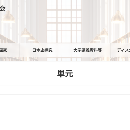
会
探究
日本史探究
大学講義資料等
ディス
単元