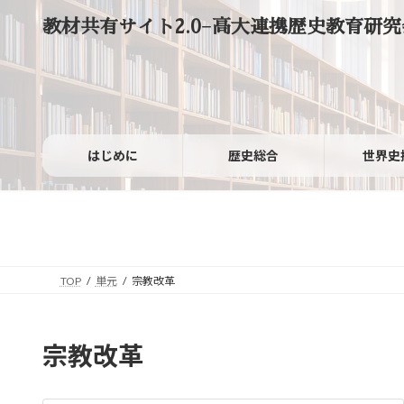
コ
ナ
教材共有サイト2.0−高大連携歴史教育研究
ン
ビ
テ
ゲ
ン
ー
ツ
シ
へ
ョ
ス
ン
キ
に
ッ
移
はじめに
歴史総合
世界史
プ
動
TOP
単元
宗教改革
宗教改革