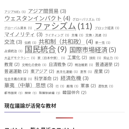
アジア間貿易
(3)
アジアNIEs
(1)
ウェスタンインパクト
(4)
グローバリズム
(1)
ファシズム
(11)
グローバル資本
(1)
ブロック経済
(1)
マイノリティ
(3)
ライティング
(1)
主権
(1)
交換・流通
(1)
共和制（共和政）
(4)
交流
(3)
伝統
(1)
単一性
(1)
国民統合
(9)
国際市場経済
(5)
占領統治
(1)
工業化
(2)
大正デモクラシー
(1)
家（日本中世）
(1)
技術
(1)
抑止力
(1)
教育
(2)
日清戦争
(2)
普通選挙
(2)
文明化の使命
(1)
明治維新
(1)
普選運動
(2)
東アジア
(2)
産業
(2)
民主化運動
(1)
港市
(1)
経済危機
(3)
科学革命
(2)
社会主義の変容
(1)
華夷（中華）思想
(3)
軍事
(2)
行
(1)
越境
(1)
遊牧民
(1)
韓国併合
(2)
都市国家
(1)
開発
(1)
階層制組織
(1)
現在議論が活発な教材