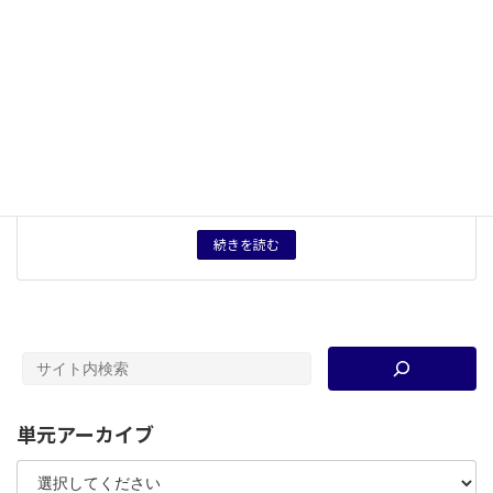
キーワード
第一次世界大戦
、
キリスト教
、
ユダヤ教
、
ミラノ勅令
、
ローマ帝国
タグ
授業プリント
、
授業用資料
育成したい力
歴史ってちょっと面白いかも？と思ってみる力／身近で
あったり、当たり前であったりするモノやコトの「伝
統」・普遍性に対して、自分で歴史を調べて考察してみ
る力
続きを読む
単元アーカイブ